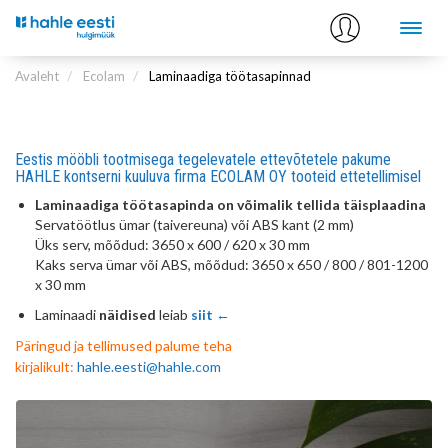
Avaleht
Ecolam
Laminaadiga töötasapinnad
Eestis mööbli tootmisega tegelevatele ettevõtetele pakume
HAHLE kontserni kuuluva firma ECOLAM OY tooteid ettetellimisel
Laminaadiga töötasapinda on võimalik tellida täisplaadina
Servatöötlus ümar (taivereuna) või ABS kant (2 mm)
Üks serv, mõõdud: 3650 x 600 / 620 x 30 mm
Kaks serva ümar või ABS, mõõdud: 3650 x 650 / 800 / 801-1200
x 30 mm
Laminaadi
näidised
leiab
siit ←
Päringud ja tellimused palume teha
kirjalikult:
hahle.eesti@hahle.com