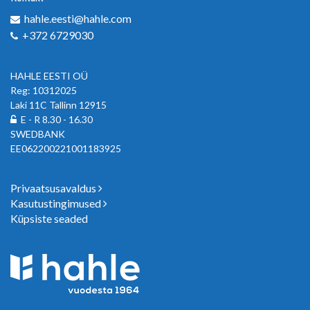
hahle.eesti@hahle.com
+372 6729030
HAHLE EESTI OÜ
Reg: 10312025
Laki 11C Tallinn 12915
E - R 8.30 - 16.30
SWEDBANK
EE062200221001183925
Privaatsusavaldus
Kasutustingimused
Küpsiste seaded