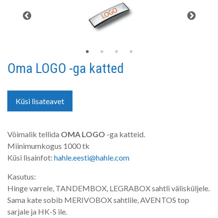
Oma LOGO -ga katted
Küsi lisateavet
Võimalik tellida
OMA
LOGO
-ga katteid.
Miinimumkogus 1000 tk
Küsi lisainfot:
hahle.eesti@hahle.com
Kasutus:
Hinge varrele, TANDEMBOX, LEGRABOX sahtli välisküljele.
Sama kate sobib MERIVOBOX sahtlile, AVENTOS top
sarjale ja HK-S ile.