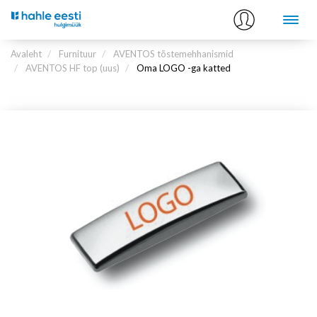
Avaleht
Furnituur
AVENTOS tõstemehhanismid
AVENTOS HF top (uus)
Oma LOGO -ga katted