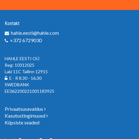
Kontakt
hahle.eesti@hahle.com
+372 6729030
HAHLE EESTI OÜ
Reg: 10312025
Laki 11C Tallinn 12915
E - R 8.30 - 16.30
SWEDBANK
EE062200221001183925
Privaatsusavaldus
Kasutustingimused
Küpsiste seaded