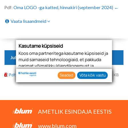
Pdf:
Oma LOGO -ga katted, hinnakiri (september 2024) ←
Vaata lisaandmeid
Kasutame küpsiseid
Koos oma partneritega kasutame küpsiseid ja
Juhised
muid sarnaseid tehnoloogiaid, et pakkuda
parimat võimalikku kliendikogemust ja
asjakohast reklaami.
Pdf: Oma LOGO -ga katted, hinnakiri (september 2024)
38 KB
Seaded
Võta kõik vastu
Nõustudes lubate oma teabe kogumiseks ja
kasutamiseks kasutada küpsiseid ja
tehnoloogiaid. Samuti saate oma nõusoleku
anda, klõpsates menüüdes nuppu "Seaded".
AMETLIK ESINDAJA EESTIS
www.blum.com