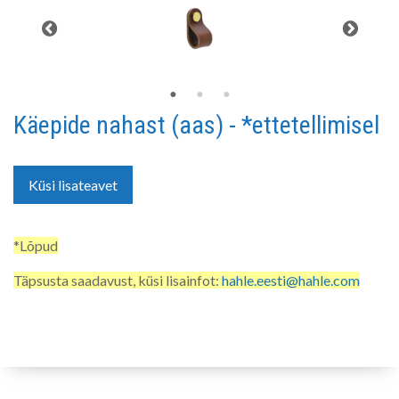
Käepide nahast (aas) - *ettetellimisel
Küsi lisateavet
*Lõpud
Täpsusta saadavust, küsi lisainfot:
hahle.eesti@hahle.com