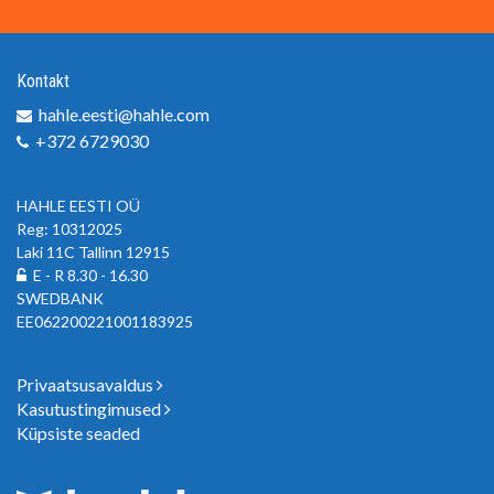
Kontakt
hahle.eesti@hahle.com
+372 6729030
HAHLE EESTI OÜ
Reg: 10312025
Laki 11C Tallinn 12915
E - R 8.30 - 16.30
SWEDBANK
EE062200221001183925
Privaatsusavaldus
Kasutustingimused
Küpsiste seaded