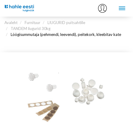
Avaleht
Furnituur
LIUGURID puitsahtlile
TANDEM liugurid 30kg
Löögisummutaja (pehmendi, leevendi), peitekork, kleebitav kate