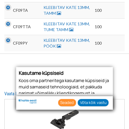
KLEEBITAV KATE 13MM,
CF09TA
100
TAMM
KLEEBITAV KATE 13MM,
CF09TTA
100
TUME TAMM
KLEEBITAV KATE 13MM,
CF09PY
100
PÖÖK
Kasutame küpsiseid
Koos oma partneritega kasutame küpsiseid ja
muid sarnaseid tehnoloogiaid, et pakkuda
parimat võimalikku kliendikogemust ja
Vaata ka
asjakohast reklaami.
Seaded
Võta kõik vastu
Nõustudes lubate oma teabe kogumiseks ja
kasutamiseks kasutada küpsiseid ja
tehnoloogiaid. Samuti saate oma nõusoleku
anda, klõpsates menüüdes nuppu "Seaded".