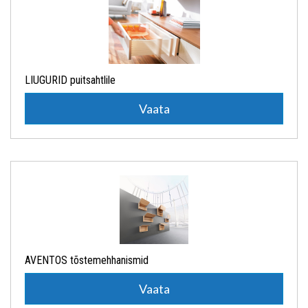
LIUGURID puitsahtlile
Vaata
AVENTOS tõstemehhanismid
Vaata