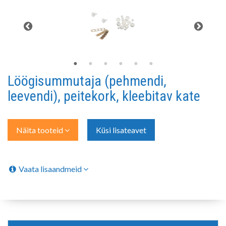
Löögisummutaja (pehmendi,
leevendi), peitekork, kleebitav kate
Näita tooteid
Küsi lisateavet
Vaata lisaandmeid