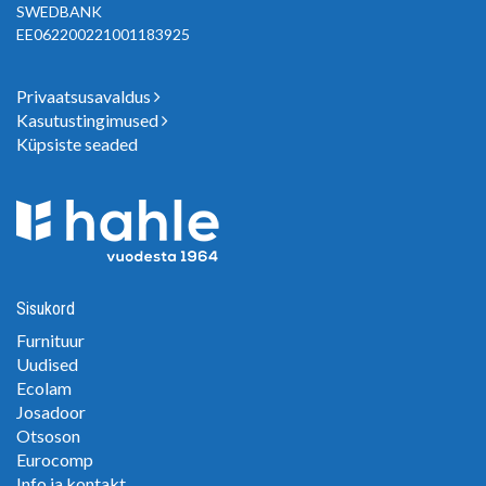
SWEDBANK
EE062200221001183925
Privaatsusavaldus
Kasutustingimused
Küpsiste seaded
Sisukord
Furnituur
Uudised
Ecolam
Josadoor
Otsoson
Eurocomp
Info ja kontakt