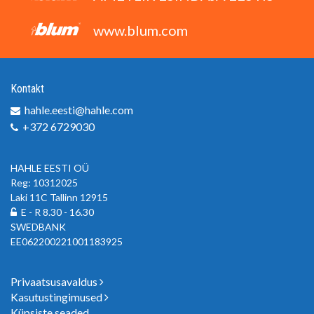
www.blum.com
Kontakt
hahle.eesti@hahle.com
+372 6729030
HAHLE EESTI OÜ
Reg: 10312025
Laki 11C Tallinn 12915
E - R 8.30 - 16.30
SWEDBANK
EE062200221001183925
Privaatsusavaldus
Kasutustingimused
Küpsiste seaded