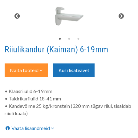
Riiulikandur (Kaiman) 6-19mm
Näita tooteid
Küsi lisateavet
• Klaasriiulid 6-19 mm
• Taldrikuriiulid 18-41 mm
• Kandevõime 25 kg/kronstein (320 mm sügav riiul, sisaldab
riiuli kaalu)
Vaata lisaandmeid