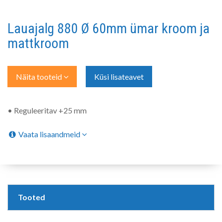
Lauajalg 880 Ø 60mm ümar kroom ja
mattkroom
Näita tooteid
Küsi lisateavet
• Reguleeritav +25 mm
Vaata lisaandmeid
Tooted