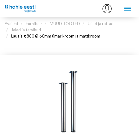
Avaleht
Furnituur
MUUD TOOTED
Jalad ja rattad
Jalad ja tarvikud
Lauajalg 880 Ø 60mm ümar kroom ja mattkroom