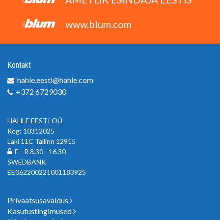
www.blum.com
Kontakt
hahle.eesti@hahle.com
+372 6729030
HAHLE EESTI OÜ
Reg: 10312025
Laki 11C Tallinn 12915
E - R 8.30 - 16.30
SWEDBANK
EE062200221001183925
Privaatsusavaldus
Kasutustingimused