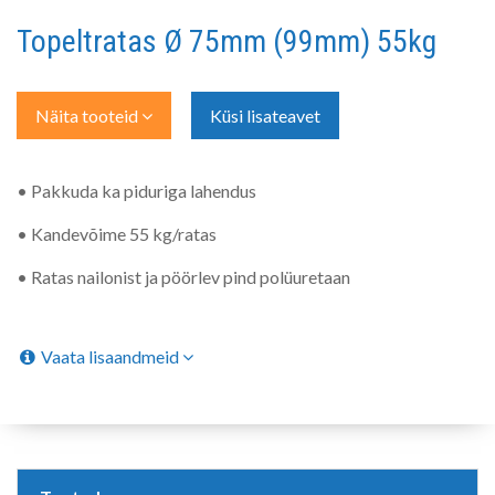
Topeltratas Ø 75mm (99mm) 55kg
Näita tooteid
Küsi lisateavet
• Pakkuda ka piduriga lahendus
• Kandevõime 55 kg/ratas
• Ratas nailonist ja pöörlev pind polüuretaan
Vaata lisaandmeid