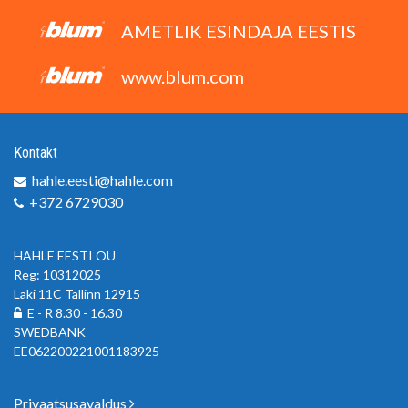
AMETLIK ESINDAJA EESTIS
www.blum.com
Kontakt
hahle.eesti@hahle.com
+372 6729030
HAHLE EESTI OÜ
Reg: 10312025
Laki 11C Tallinn 12915
E - R 8.30 - 16.30
SWEDBANK
EE062200221001183925
Privaatsusavaldus