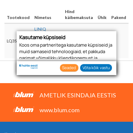
Hind
Tootekood
Nimetus
käibemaksuta
Ühik
Pakend
LINIQ
KOMPLEKT
Kasutame küpsiseid
LQ3SET
385-
87,00 €
TK
1
Koos oma partneritega kasutame küpsiseid ja
610X472X42
muid sarnaseid tehnoloogiaid, et pakkuda
TAMM
parimat võimalikku kliendikogemust ja
asjakohast reklaami.
Seaded
Võta kõik vastu
Nõustudes lubate oma teabe kogumiseks ja
kasutamiseks kasutada küpsiseid ja
tehnoloogiaid. Samuti saate oma nõusoleku
anda, klõpsates menüüdes nuppu "Seaded".
AMETLIK ESINDAJA EESTIS
www.blum.com