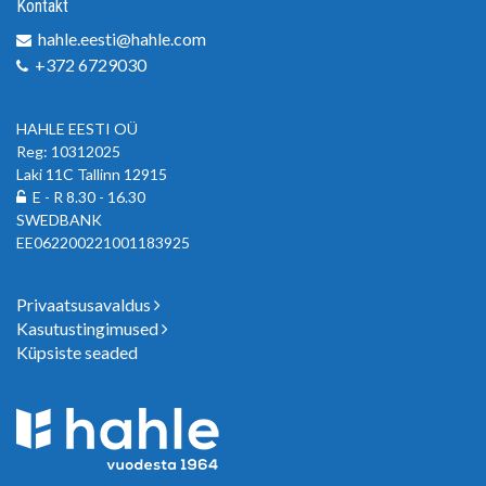
Kontakt
hahle.eesti@hahle.com
+372 6729030
HAHLE EESTI OÜ
Reg: 10312025
Laki 11C Tallinn 12915
E - R 8.30 - 16.30
SWEDBANK
EE062200221001183925
Privaatsusavaldus
Kasutustingimused
Küpsiste seaded