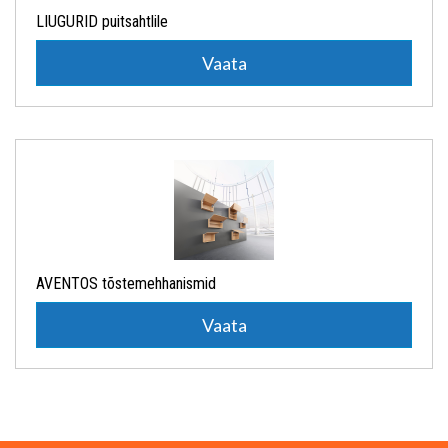
LIUGURID puitsahtlile
Vaata
AVENTOS tõstemehhanismid
Vaata