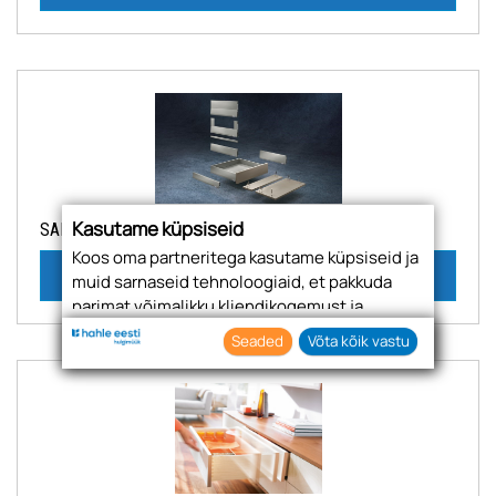
Kasutame küpsiseid
SAHTLID
Koos oma partneritega kasutame küpsiseid ja
Vaata
muid sarnaseid tehnoloogiaid, et pakkuda
parimat võimalikku kliendikogemust ja
asjakohast reklaami.
Seaded
Võta kõik vastu
Nõustudes lubate oma teabe kogumiseks ja
kasutamiseks kasutada küpsiseid ja
tehnoloogiaid. Samuti saate oma nõusoleku
anda, klõpsates menüüdes nuppu "Seaded".