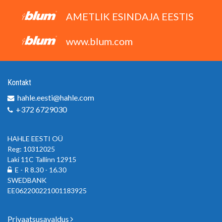
AMETLIK ESINDAJA EESTIS
www.blum.com
Kontakt
hahle.eesti@hahle.com
+372 6729030
HAHLE EESTI OÜ
Reg: 10312025
Laki 11C Tallinn 12915
E - R 8.30 - 16.30
SWEDBANK
EE062200221001183925
Privaatsusavaldus