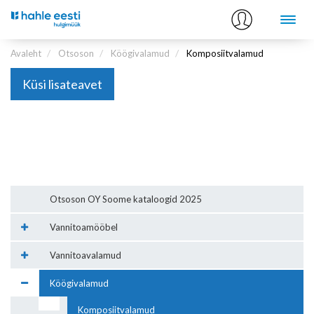
Avaleht
Otsoson
Köögivalamud
Komposiitvalamud
Küsi lisateavet
Otsoson OY Soome kataloogid 2025
Vannitoamööbel
Vannitoavalamud
Köögivalamud
Komposiitvalamud