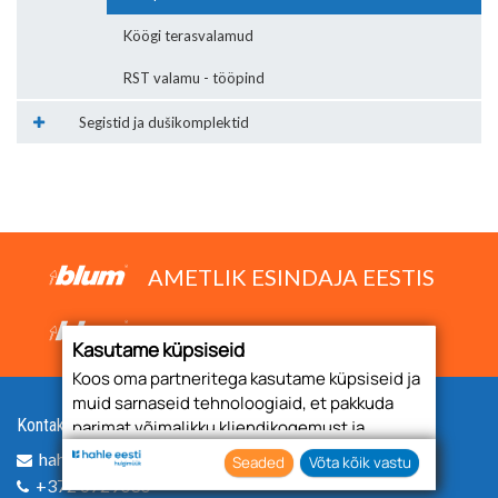
Köögi terasvalamud
RST valamu - tööpind
Segistid ja dušikomplektid
AMETLIK ESINDAJA EESTIS
www.blum.com
Kasutame küpsiseid
Koos oma partneritega kasutame küpsiseid ja
muid sarnaseid tehnoloogiaid, et pakkuda
Kontakt
parimat võimalikku kliendikogemust ja
asjakohast reklaami.
hahle.eesti@hahle.com
Seaded
Võta kõik vastu
Nõustudes lubate oma teabe kogumiseks ja
+372 6729030