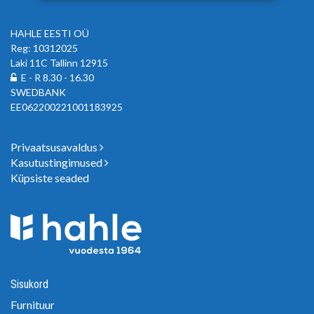
kasutamiseks kasutada küpsiseid ja
tehnoloogiaid. Samuti saate oma nõusoleku
HAHLE EESTI OÜ
anda, klõpsates menüüdes nuppu "Seaded".
Reg: 10312025
Laki 11C Tallinn 12915
E - R 8.30 - 16.30
SWEDBANK
EE062200221001183925
Privaatsusavaldus
Kasutustingimused
Küpsiste seaded
Sisukord
Furnituur