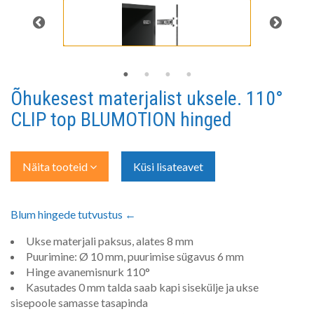
Õhukesest materjalist uksele. 110°
CLIP top BLUMOTION hinged
Näita tooteid
Küsi lisateavet
Blum hingede tutvustus ←
Ukse materjali paksus, alates 8 mm
Puurimine: Ø 10 mm, puurimise sügavus 6 mm
Hinge avanemisnurk 110°
Kasutades 0 mm talda saab kapi sisekülje ja ukse
sisepoole samasse tasapinda