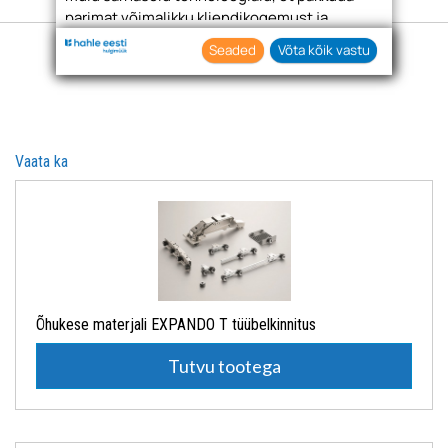
parimat võimalikku kliendikogemust ja
asjakohast reklaami.
Seaded
Võta kõik vastu
Nõustudes lubate oma teabe kogumiseks ja
kasutamiseks kasutada küpsiseid ja
tehnoloogiaid. Samuti saate oma nõusoleku
anda, klõpsates menüüdes nuppu "Seaded".
Vaata ka
Õhukese materjali EXPANDO T tüübelkinnitus
Tutvu tootega