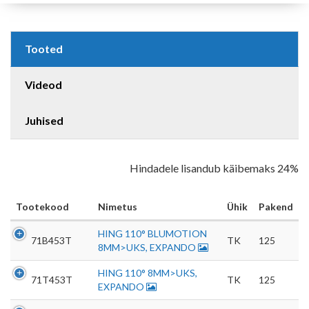
Tooted
Videod
Juhised
Hindadele lisandub käibemaks 24%
Tootekood
Nimetus
Ühik
Pakend
HING 110° BLUMOTION
71B453T
TK
125
8MM>UKS, EXPANDO
HING 110° 8MM>UKS,
71T453T
TK
125
EXPANDO