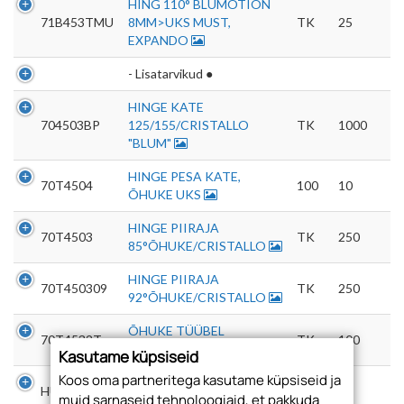
HING 110° BLUMOTION
71B453TMU
8MM>UKS MUST,
TK
25
EXPANDO
- Lisatarvikud ●
HINGE KATE
704503BP
125/155/CRISTALLO
TK
1000
"BLUM"
HINGE PESA KATE,
70T4504
100
10
ÕHUKE UKS
HINGE PIIRAJA
70T4503
TK
250
85°ÕHUKE/CRISTALLO
HINGE PIIRAJA
70T450309
TK
250
92°ÕHUKE/CRISTALLO
ÕHUKE TÜÜBEL
70T4532T
TK
100
D10X6MM,EXPANDO
Kasutame küpsiseid
Koos oma partneritega kasutame küpsiseid ja
ÕHUKSE TÜÜBLI KRUVI
HU4X8
100
5
muid sarnaseid tehnoloogiaid, et pakkuda
4X8MM