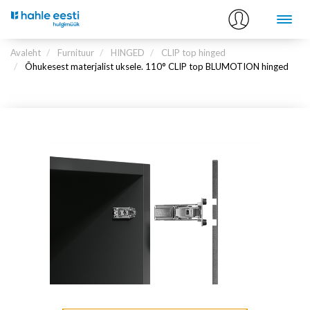
Avaleht
Furnituur
HINGED
CLIP top hinged
Õhukesest materjalist uksele. 110° CLIP top BLUMOTION hinged