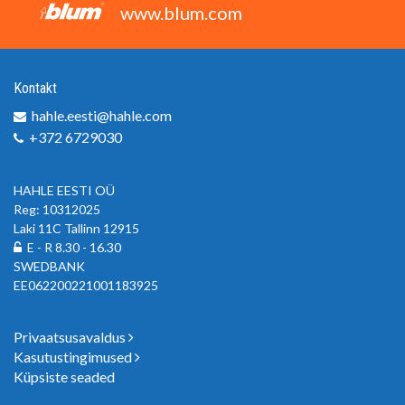
www.blum.com
Kontakt
hahle.eesti@hahle.com
+372 6729030
HAHLE EESTI OÜ
Reg: 10312025
Laki 11C Tallinn 12915
E - R 8.30 - 16.30
SWEDBANK
EE062200221001183925
Privaatsusavaldus
Kasutustingimused
Küpsiste seaded