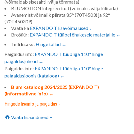
(võimaldab sisesahtli välja tõmmata)
BLUMOTION integreeritud (võimalus välja lülitada)
Avanemist võimalik piirata 85° (70T4503) ja 92°
(70T450309)
Vaata ka
EXPANDO T lisavõimalused ←
Brošüür:
EXPANDO T tüübel õhukesele materjalile ←
Telli lisaks:
Hinge tallad ←
Paigaldusinfo:
EXPANDO T tüübliga 110° hinge
paigaldusjuhend ←
Paigaldusinfo:
EXPANDO T tüübliga 110° hinge
paigaldusjoonis (kataloog) ←
Blum kataloog 2024/2025 (EXPANDO T)
(Informatiivne info) ←
Hingede lisainfo ja paigaldus ←
Vaata lisaandmeid