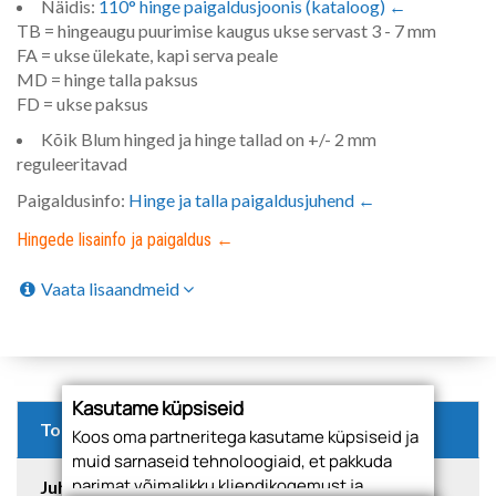
Näidis:
110° hinge paigaldusjoonis (kataloog) ←
TB = hingeaugu puurimise kaugus ukse servast 3 - 7 mm
FA = ukse ülekate, kapi serva peale
MD = hinge talla paksus
FD = ukse paksus
Kõik Blum hinged ja hinge tallad on +/- 2 mm
reguleeritavad
Paigaldusinfo:
Hinge ja talla paigaldusjuhend ←
Hingede lisainfo ja paigaldus ←
Vaata lisaandmeid
Kasutame küpsiseid
Tooted
Koos oma partneritega kasutame küpsiseid ja
muid sarnaseid tehnoloogiaid, et pakkuda
parimat võimalikku kliendikogemust ja
Juhised