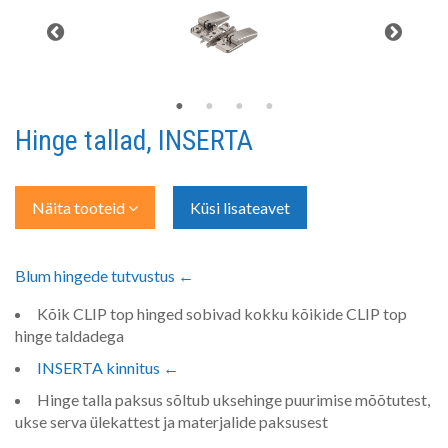
Hinge tallad, INSERTA
Näita tooteid
Küsi lisateavet
Blum hingede tutvustus ←
Kõik CLIP top hinged sobivad kokku kõikide CLIP top
hinge taldadega
INSERTA kinnitus ←
Hinge talla paksus sõltub uksehinge puurimise mõõtutest,
ukse serva ülekattest ja materjalide paksusest