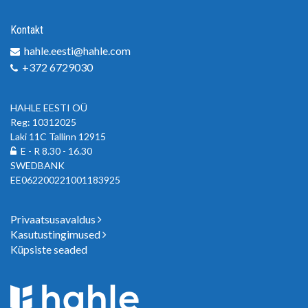
Kontakt
hahle.eesti@hahle.com
+372 6729030
HAHLE EESTI OÜ
Reg: 10312025
Laki 11C Tallinn 12915
E - R 8.30 - 16.30
SWEDBANK
EE062200221001183925
Privaatsusavaldus
Kasutustingimused
Küpsiste seaded