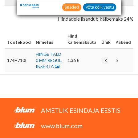
asjakohast reklaami.
Seaded
Võta kõik vastu
Nõustudes lubate oma teabe kogumiseks ja
Hindadele lisandub käibemaks 24%
kasutamiseks kasutada küpsiseid ja
tehnoloogiaid. Samuti saate oma nõusoleku
anda, klõpsates menüüdes nuppu "Seaded".
Hind
Tootekood
Nimetus
käibemaksuta
Ühik
Pakend
HINGE TALD
174H710I
0 MM REGUL.
1,36 €
TK
5
INSERTA
AMETLIK ESINDAJA EESTIS
www.blum.com