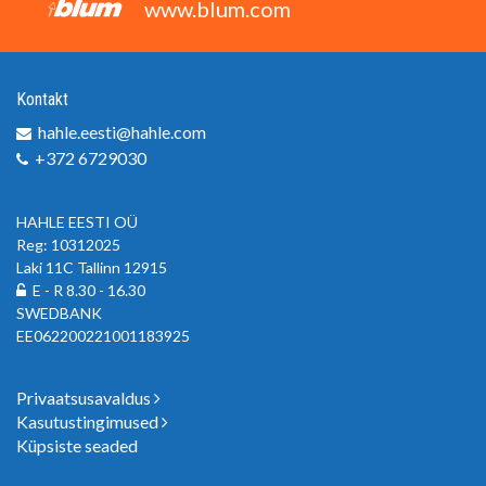
www.blum.com
Kontakt
hahle.eesti@hahle.com
+372 6729030
HAHLE EESTI OÜ
Reg: 10312025
Laki 11C Tallinn 12915
E - R 8.30 - 16.30
SWEDBANK
EE062200221001183925
Privaatsusavaldus
Kasutustingimused
Küpsiste seaded