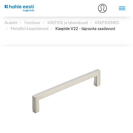
Avaleht
Furnituur
KÄEPIDE ja lahendused
KÄEPIDEMED
Metallist käepidemed
Käepide V22 - täpsusta saadavust