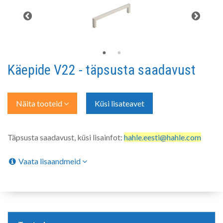
Käepide V22 - täpsusta saadavust
Näita tooteid
Küsi lisateavet
Täpsusta saadavust, küsi lisainfot:
hahle.eesti@hahle.com
Vaata lisaandmeid