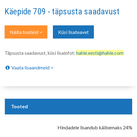
Käepide 709 - täpsusta saadavust
Näita tooteid
Küsi lisateavet
Täpsusta saadavust, küsi lisainfot:
hahle.eesti@hahle.com
Vaata lisaandmeid
Tooted
Hindadele lisandub käibemaks 24%