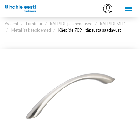
Avaleht
Furnituur
KÄEPIDE ja lahendused
KÄEPIDEMED
Metallist käepidemed
Käepide 709 - täpsusta saadavust