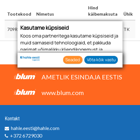
Hind
Tootekood
Nimetus
käibemaksuta
Ühik
KÄEPIDE 128MM, RST-
Kasutame küpsiseid
709RST
2,80 €
TK
EFEKT
Koos oma partneritega kasutame küpsiseid ja
muid sarnaseid tehnoloogiaid, et pakkuda
parimat võimalikku kliendikogemust ja
asjakohast reklaami.
Seaded
Võta kõik vastu
Nõustudes lubate oma teabe kogumiseks ja
kasutamiseks kasutada küpsiseid ja
AMETLIK ESINDAJA EESTIS
tehnoloogiaid. Samuti saate oma nõusoleku
anda, klõpsates menüüdes nuppu "Seaded".
www.blum.com
Kontakt
hahle.eesti@hahle.com
+372 6729030