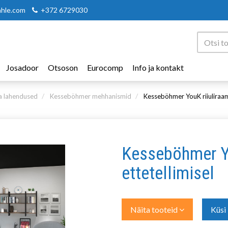
ahle.com
+372 6729030
Josadoor
Otsoson
Eurocomp
Info ja kontakt
 lahendused
Kesseböhmer mehhanismid
Kesseböhmer YouK riiuliraami
Kesseböhmer Yo
ettetellimisel
Näita tooteid
Küsi 