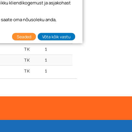
ikku kliendikogemust ja asjakohast
Hindadele lisandub käibemaks 24%
i saate oma nõusoleku anda,
Ühik
Pakend
Seaded
Võta kõik vastu
TK
1
TK
1
TK
1
TK
1