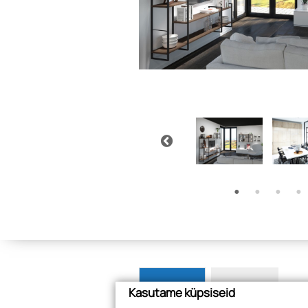
Tooted
Juhised
Kasutame küpsiseid