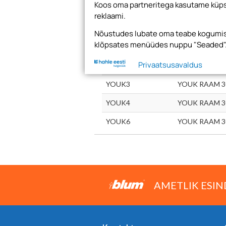
Koos oma partneritega kasutame küpsi
reklaami.
Nõustudes lubate oma teabe kogumise
klõpsates menüüdes nuppu "Seaded"
Tootekood
Nimetus
Privaatsusavaldus
YOUK1
YOUK RAAM 3
YOUK3
YOUK RAAM 3
YOUK4
YOUK RAAM 3
YOUK6
YOUK RAAM 3
AMETLIK ESIN