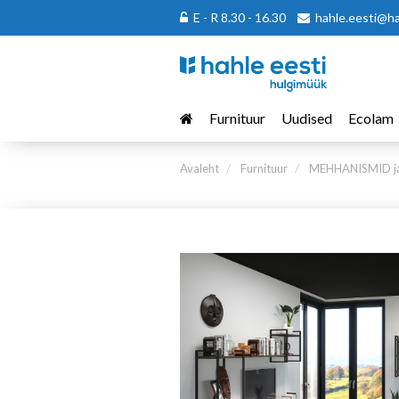
E - R 8.30 - 16.30
hahle.eesti@h
Furnituur
Uudised
Ecolam
Avaleht
Furnituur
MEHHANISMID ja