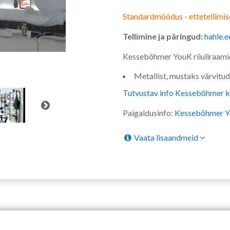
Standardmõõdus - ettetellimis
Tellimine ja päringud:
hahle.
Kesseböhmer YouK riiuliraami
Metallist, mustaks värvitud
Tutvustav info Kesseböhmer 
Paigaldusinfo:
Kesseböhmer Yo
Vaata lisaandmeid