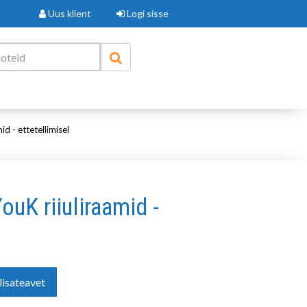
Uus klient
Logi sisse
d - ettetellimisel
uK riiuliraamid -
lisateavet