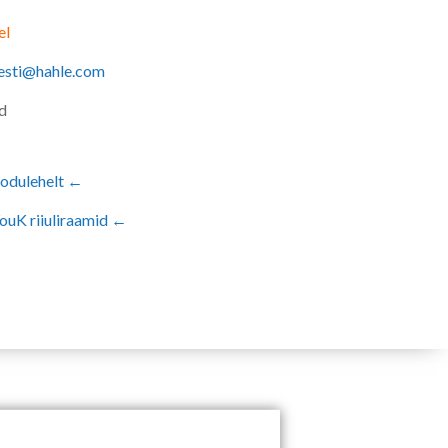
el
eesti@hahle.com
d
kodulehelt ←
uK riiuliraamid ←