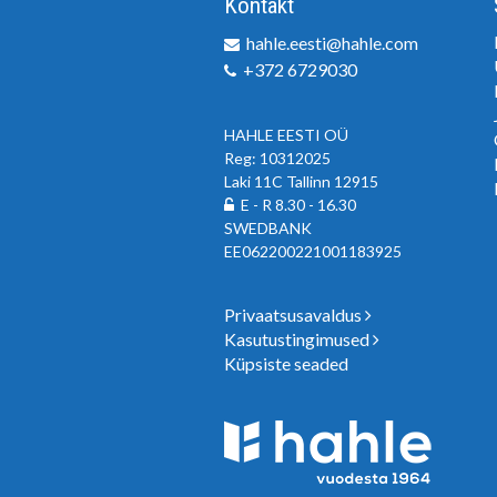
Kontakt
hahle.eesti@hahle.com
+372 6729030
HAHLE EESTI OÜ
Reg: 10312025
Laki 11C Tallinn 12915
E - R 8.30 - 16.30
SWEDBANK
EE062200221001183925
Privaatsusavaldus
Kasutustingimused
Küpsiste seaded