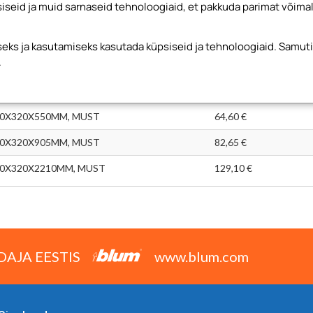
seid ja muid sarnaseid tehnoloogiaid, et pakkuda parimat võimal
ks ja kasutamiseks kasutada küpsiseid ja tehnoloogiaid. Samut
.
Hind käibemaksuta
0X200X668MM, MUST
69,75 €
0X320X550MM, MUST
64,60 €
0X320X905MM, MUST
82,65 €
0X320X2210MM, MUST
129,10 €
DAJA EESTIS
www.blum.com