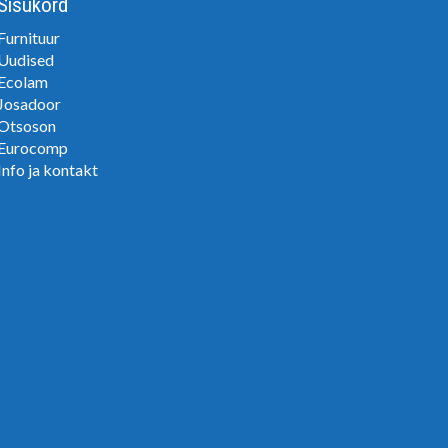
Sisukord
Furnituur
Uudised
Ecolam
Josadoor
Otsoson
Eurocomp
Info ja kontakt