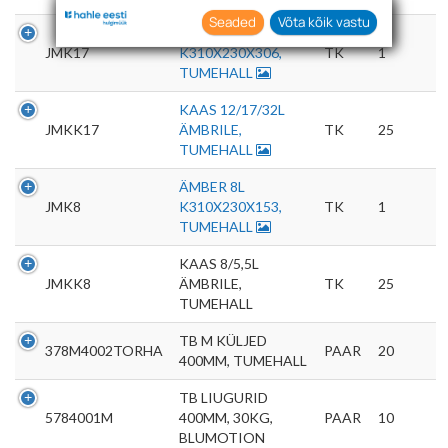
asjakohast reklaami.
Seaded
Võta kõik vastu
ÄMBER 17L
Nõustudes lubate oma teabe kogumiseks ja
JMK17
K310X230X306,
TK
1
kasutamiseks kasutada küpsiseid ja
TUMEHALL
tehnoloogiaid. Samuti saate oma nõusoleku
anda, klõpsates menüüdes nuppu "Seaded".
KAAS 12/17/32L
JMKK17
ÄMBRILE,
TK
25
TUMEHALL
ÄMBER 8L
JMK8
K310X230X153,
TK
1
TUMEHALL
KAAS 8/5,5L
JMKK8
ÄMBRILE,
TK
25
TUMEHALL
TB M KÜLJED
378M4002TORHA
PAAR
20
400MM, TUMEHALL
TB LIUGURID
5784001M
400MM, 30KG,
PAAR
10
BLUMOTION