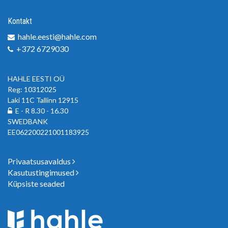
Kontakt
hahle.eesti@hahle.com
+372 6729030
HAHLE EESTI OÜ
Reg: 10312025
Laki 11C Tallinn 12915
E - R 8.30 - 16.30
SWEDBANK
EE062200221001183925
Privaatsusavaldus
Kasutustingimused
Küpsiste seaded