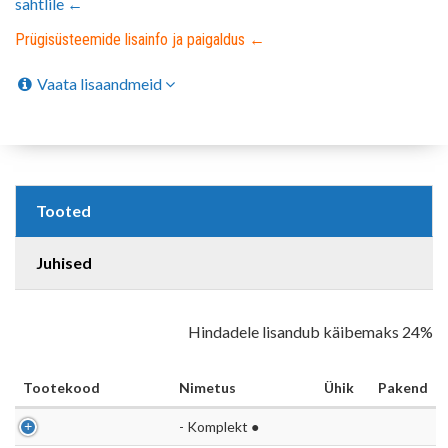
sahtlile ←
Prügisüsteemide lisainfo ja paigaldus ←
Vaata lisaandmeid
Tooted
Juhised
Hindadele lisandub käibemaks 24%
Tootekood
Nimetus
Ühik
Pakend
- Komplekt ●