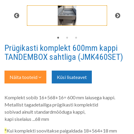
Prügikasti komplekt 600mm kappi
TANDEMBOX sahtliga (JMK460SET)
Näita tooteid
Küsi lisateavet
Komplekt sobib 16+568+16= 600 mm laiusega kappi.
Metallist tagadetailiga prügikasti komplektid
sobivad ainult standardmõõduga kappi,
kapi siselaius ...68 mm
*
Kui komplekti soovitakse paigaldada 18+564+18 mm