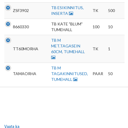
TB ESIKINNITUS,
ZSF3902
TK
500
INSERTA
TB KATE "BLUM"
8660330
100
10
TUMEHALL
TB M
MET.TAGASEIN
TT60MORHA
TK
1
60CM, TUMEHALL
TB M
TAMAORHA
TAGAKINNITUSED,
PAAR
50
TUMEHALL
Vaata ka