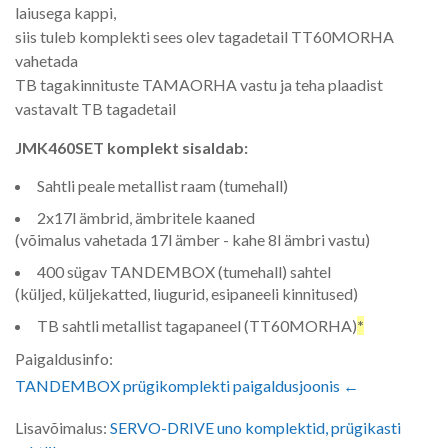
laiusega kappi,
siis tuleb komplekti sees olev tagadetail TT60MORHA
vahetada
TB tagakinnituste TAMAORHA vastu ja teha plaadist
vastavalt TB tagadetail
JMK460SET komplekt sisaldab:
Sahtli peale metallist raam (tumehall)
2x17l ämbrid, ämbritele kaaned
(võimalus vahetada 17l ämber - kahe 8l ämbri vastu)
400 sügav TANDEMBOX (tumehall) sahtel
(küljed, küljekatted, liugurid, esipaneeli kinnitused)
TB sahtli metallist tagapaneel (TT60MORHA)
*
Paigaldusinfo:
TANDEMBOX prügikomplekti paigaldusjoonis ←
Lisavõimalus:
SERVO-DRIVE uno komplektid, prügikasti