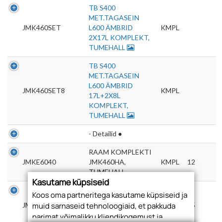
TB S400
MET.TAGASEIN
JMK460SET
L600 ÄMBRID
KMPL
2X17L KOMPLEKT,
TUMEHALL
TB S400
MET.TAGASEIN
L600 ÄMBRID
JMK460SET8
KMPL
17L+2X8L
KOMPLEKT,
TUMEHALL
- Detailid ●
RAAM KOMPLEKTI
JMKE6040
JMK460HA,
KMPL
12
TUMEHALL
Kasutame küpsiseid
KITSAS VANN
Koos oma partneritega kasutame küpsiseid ja
KOMPLEKTI
JMKA60
TK
25
muid sarnaseid tehnoloogiaid, et pakkuda
JMK460HA,
parimat võimalikku kliendikogemust ja
TUMEHALL