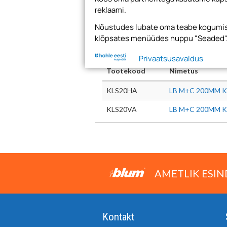
Tooted
Videod
Ju
reklaami.
Nõustudes lubate oma teabe kogumise
klõpsates menüüdes nuppu "Seaded"
Privaatsusavaldus
Tootekood
Nimetus
KLS20HA
LB M+C 200MM K
KLS20VA
LB M+C 200MM K
AMETLIK ESIN
Kontakt