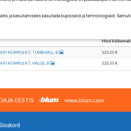
hised
ks ja kasutamiseks kasutada küpsiseid ja tehnoloogiaid. Samut
.
Hind käibemak
API KOMPLEKT, TUMEHALL, B
125,55 €
API KOMPLEKT, VALGE, B
125,55 €
DAJA EESTIS
www.blum.com
Sisukord