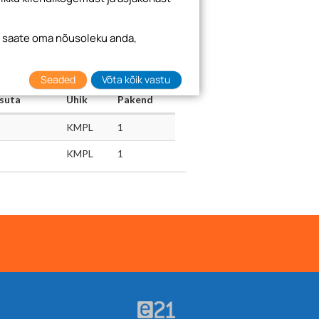
i saate oma nõusoleku anda,
Hindadele lisandub käibemaks 24%
Seaded
Võta kõik vastu
suta
Ühik
Pakend
KMPL
1
KMPL
1