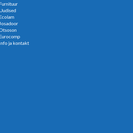
Furnituur
Uudised
Ecolam
Josadoor
Otsoson
Eurocomp
Info ja kontakt