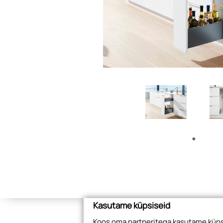
Kasutame küpsiseid
Koos oma partneritega kasutame küpsi