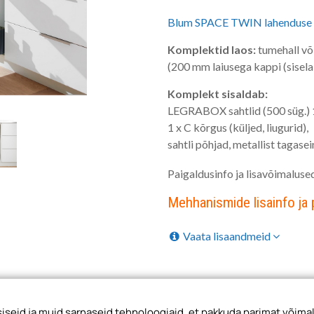
Blum SPACE TWIN lahenduse 
Komplektid laos:
tumehall v
(200 mm laiusega kappi (sisel
Komplekt sisaldab:
LEGRABOX sahtlid (500 süg.) 1 
1 x C kõrgus (küljed, liugurid),
sahtli põhjad, metallist tagase
Paigaldusinfo ja lisavõimaluse
Mehhanismide lisainfo ja
Vaata lisaandmeid
seid ja muid sarnaseid tehnoloogiaid, et pakkuda parimat võimal