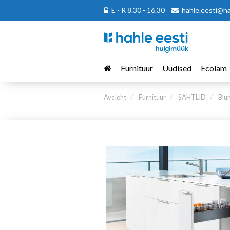
E - R 8.30 - 16.30
hahle.eesti@h
Furnituur
Uudised
Ecolam
Avaleht
Furnituur
SAHTLID
Blu