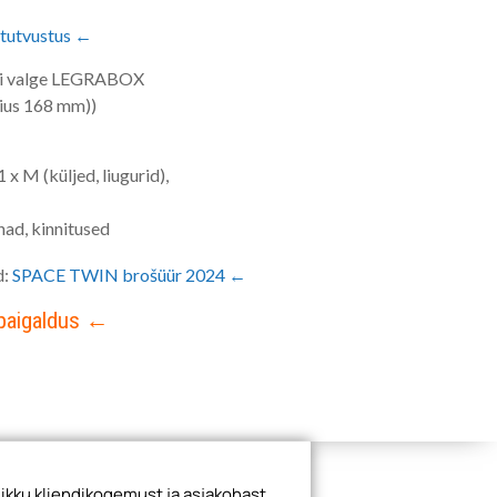
tutvustus ←
õi valge LEGRABOX
aius 168 mm))
x M (küljed, liugurid),
inad, kinnitused
d:
SPACE TWIN brošüür 2024 ←
 paigaldus ←
ikku kliendikogemust ja asjakohast