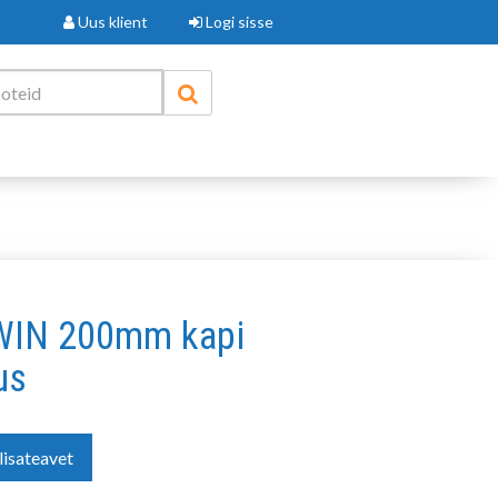
Uus klient
Logi sisse
WIN 200mm kapi
us
lisateavet