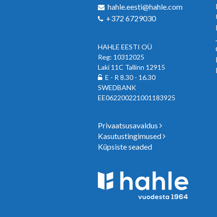
hahle.eesti@hahle.com
+372 6729030
HAHLE EESTI OÜ
Reg: 10312025
Laki 11C Tallinn 12915
E - R 8.30 - 16.30
SWEDBANK
EE062200221001183925
Privaatsusavaldus
Kasutustingimused
Küpsiste seaded