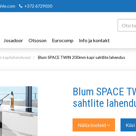
ahle.com
+372 6729030
Josadoor
Otsoson
Eurocomp
Info ja kontakt
m kapilahendused
Blum SPACE TWIN 200mm kapi sahtlite lahendus
Blum SPACE T
sahtlite lahend
Näita tooteid
Küsi 