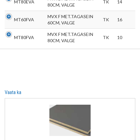
MT80EVA
TK
14
80CM, VALGE
tehnoloogiaid. Samuti saate oma nõusoleku
anda, klõpsates menüüdes nuppu "Seaded".
MVX F MET.TAGASEIN
MT60FVA
TK
16
60CM, VALGE
MVX F MET.TAGASEIN
MT80FVA
TK
10
80CM, VALGE
Vaata ka