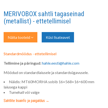
MERIVOBOX sahtli tagaseinad
(metallist) - ettetellimisel
Näita tooteid
Küsi lisateavet
Standardmõõdus - ettetellimisel
Tellimine ja päringud:
hahle.eesti@hahle.com
Mõõdud on standardlaiusele ja standardsügavusele.
Näidis: MT60MORHA sobib 16+568+16=600 mm
laiusega kappi
Tumehall või valge
Sahtlite lisainfo ja paigaldus ←