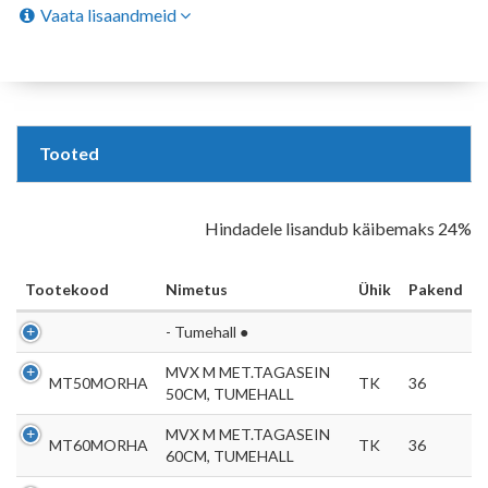
Vaata lisaandmeid
Tooted
Hindadele lisandub käibemaks 24%
Tootekood
Nimetus
Ühik
Pakend
- Tumehall ●
MVX M MET.TAGASEIN
MT50MORHA
TK
36
50CM, TUMEHALL
MVX M MET.TAGASEIN
MT60MORHA
TK
36
60CM, TUMEHALL