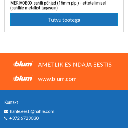
MERIVOBOX sahtli põhjad (16mm plp.) - ettetellimisel
(sahtlile metallist tagasein)
Tutvu tootega
AMETLIK ESINDAJA EESTIS
www.blum.com
Kontakt
hahle.eesti@hahle.com
+372 6729030