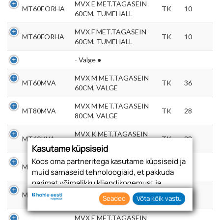
MVX E MET.TAGASEIN
MT60EORHA
TK
10
60CM, TUMEHALL
MVX F MET.TAGASEIN
MT60FORHA
TK
10
60CM, TUMEHALL
- Valge ●
MVX M MET.TAGASEIN
MT60MVA
TK
36
60CM, VALGE
MVX M MET.TAGASEIN
MT80MVA
TK
28
80CM, VALGE
MVX K MET.TAGASEIN
MT60KVA
TK
28
60CM, VALGE
Kasutame küpsiseid
Koos oma partneritega kasutame küpsiseid ja
MVX K MET.TAGASEIN
MT80KVA
TK
20
muid sarnaseid tehnoloogiaid, et pakkuda
80CM, VALGE
parimat võimalikku kliendikogemust ja
MVX E MET.TAGASEIN
asjakohast reklaami.
MT60EVA
TK
18
Seaded
Võta kõik vastu
60CM, VALGE
Nõustudes lubate oma teabe kogumiseks ja
kasutamiseks kasutada küpsiseid ja
MVX E MET.TAGASEIN