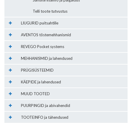
Sahtlite lisainfo ja paigaldus
Telli toote tutvustus
LIUGURID puitsahtlile
AVENTOS tõstemehhanismid
REVEGO Pocket systems
MEHHANISMID ja lahendused
PRÜGISÜSTEEMID
KÄEPIDE ja lahendused
MUUD TOOTED
PUURPINGID ja abivahendid
TOOTEINFO ja tähendused