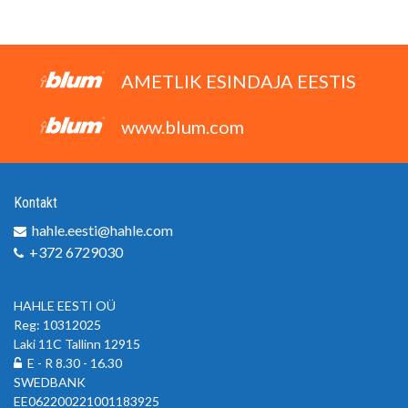
AMETLIK ESINDAJA EESTIS
www.blum.com
Kontakt
hahle.eesti@hahle.com
+372 6729030
HAHLE EESTI OÜ
Reg: 10312025
Laki 11C Tallinn 12915
E - R 8.30 - 16.30
SWEDBANK
EE062200221001183925