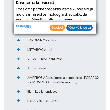
Kasutame küpsiseid
ja põhjamatid
Koos oma partneritega kasutame küpsiseid ja
MERIVOBOX detailid
muid sarnaseid tehnoloogiaid, et pakkuda
parimat võimalikku kliendikogemust ja
Sahtlite sisud
asjakohast reklaami.
Seaded
Võta kõik vastu
LEGRABOX sahtel
Nõustudes lubate oma teabe kogumiseks ja
kasutamiseks kasutada küpsiseid ja
TANDEMBOX sahtel
tehnoloogiaid. Samuti saate oma nõusoleku
anda, klõpsates menüüdes nuppu "Seaded".
METABOX sahtel
SERVO-DRIVE sahtlitele
Sahtlite sisud
AMPEROS AC pistikupesa komplektid LEGRABOX
või MOVENTO puitsahtlisse (copy)
Blum kapilahendused
Lisatarvikud sahtlitele