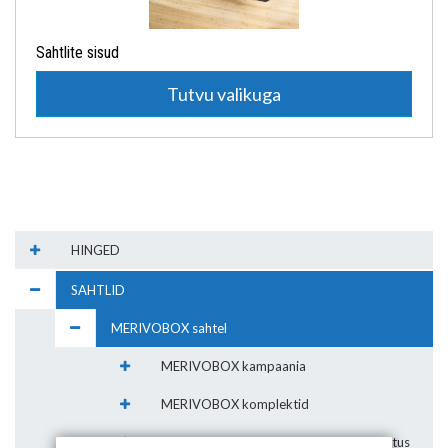
Sahtlite sisud
Tutvu valikuga
HINGED
SAHTLID
MERIVOBOX sahtel
MERIVOBOX kampaania
MERIVOBOX komplektid
MERIVOBOX sahtlisse söögiriistade jaotus