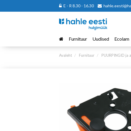
E - R 8.30 - 16.30
hahle.eesti@h
Furnituur
Uudised
Ecolam
Avaleht
Furnituur
PUURPINGID ja a