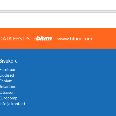
KIS HINGEDELE
54,05 €
DAJA EESTIS
www.blum.com
Sisukord
Furnituur
Uudised
Ecolam
Josadoor
Otsoson
Eurocomp
Info ja kontakt