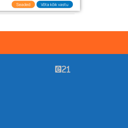
Seaded
Võta kõik vastu
TK
1