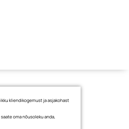
ikku kliendikogemust ja asjakohast
Hindadele lisandub käibemaks 24%
i saate oma nõusoleku anda,
Ühik
Pakend