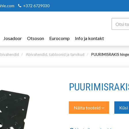
ahle.com
+372 6729030
Josadoor
Otsoson
Eurocomp
Info ja kontakt
bivahendid
Abivahendid, šabloonid ja tarvikud
PUURIMISRAKIS hinge
PUURIMISRAKIS
Näita tooteid
Küsi 