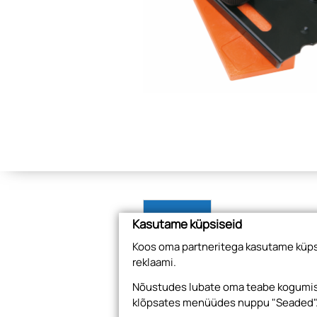
Tooted
Kasutame küpsiseid
Koos oma partneritega kasutame küpsi
reklaami.
Nõustudes lubate oma teabe kogumise
klõpsates menüüdes nuppu "Seaded"
Tootekood
Nimetus