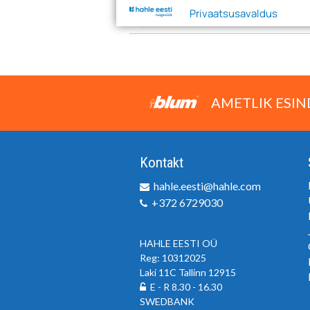
Privaatsusavaldus
65059A
PUURIMISRA
AMETLIK ESIN
Kontakt
hahle.eesti@hahle.com
+372 6729030
HAHLE EESTI OÜ
Reg: 10312025
Laki 11C Tallinn 12915
E - R 8.30 - 16.30
SWEDBANK