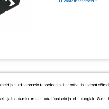
Vaata lisaandmeid
seid ja muid sarnaseid tehnoloogiaid, et pakkuda parimat võimal
ks ja kasutamiseks kasutada küpsiseid ja tehnoloogiaid. Samut
.
Hind käibemaksuta