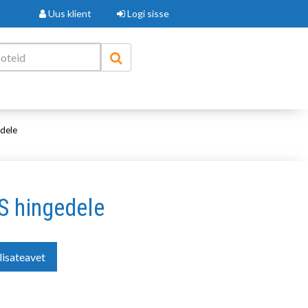
Uus klient
Logi sisse
dele
 hingedele
lisateavet