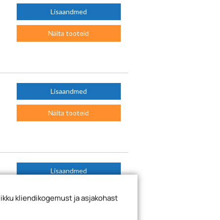
Lisaandmed
Näita tooteid
Lisaandmed
Näita tooteid
Lisaandmed
Näita tooteid
ikku kliendikogemust ja asjakohast