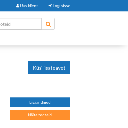
Uus klient
Logi sisse
Küsi lisateavet
Lisaandmed
Näita tooteid