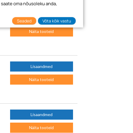
i saate oma nõusoleku anda,
Lisaandmed
Seaded
Võta kõik vastu
Näita tooteid
Lisaandmed
Näita tooteid
Lisaandmed
Näita tooteid