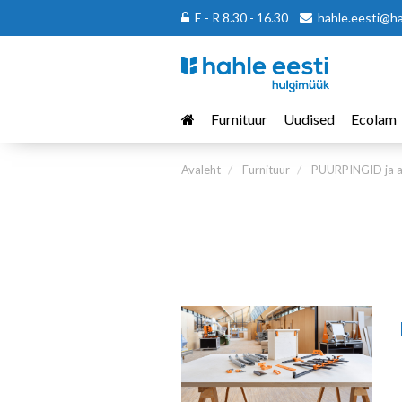
E - R 8.30 - 16.30
hahle.eesti@h
Furnituur
Uudised
Ecolam
Avaleht
Furnituur
PUURPINGID ja a