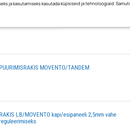
ks ja kasutamiseks kasutada küpsiseid ja tehnoloogiaid. Samut
.
+50° kuni -50° hingede mall
PUURIMISRAKIS MOVENTO/TANDEM
RAKIS LB/MOVENTO kapi/esipaneeli 2,5mm vahe
reguleerimiseks