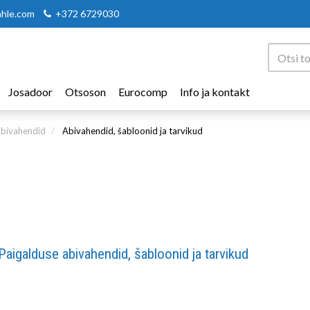
ahle.com
+372 6729030
Josadoor
Otsoson
Eurocomp
Info ja kontakt
bivahendid
Abivahendid, šabloonid ja tarvikud
Paigalduse abivahendid, šabloonid ja tarvikud