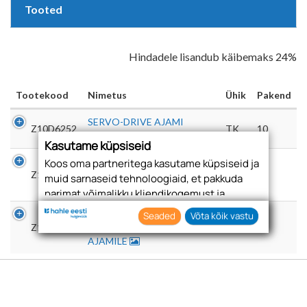
Tooted
Hindadele lisandub käibemaks 24%
Tootekood
Nimetus
Ühik
Pakend
SERVO-DRIVE AJAMI
Z10D6252
TK
10
ADAPTER LAEKINNITUS
Kasutame küpsiseid
SERVO-DRIVE
Koos oma partneritega kasutame küpsiseid ja
Z10D7101
PÕHJAKINNITUS 1-LE
TK
20
muid sarnaseid tehnoloogiaid, et pakkuda
AJAMILE
parimat võimalikku kliendikogemust ja
asjakohast reklaami.
SERVO-DRIVE
Seaded
Võta kõik vastu
Nõustudes lubate oma teabe kogumiseks ja
Z10D7201
PÕHJAKINNITUS 2-LE
TK
10
AJAMILE
kasutamiseks kasutada küpsiseid ja
tehnoloogiaid. Samuti saate oma nõusoleku
anda, klõpsates menüüdes nuppu "Seaded".