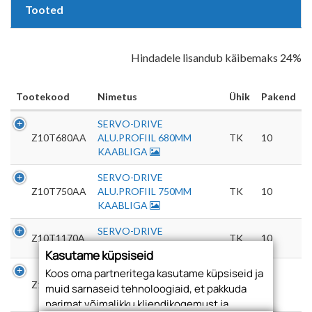
Tooted
Hindadele lisandub käibemaks 24%
Tootekood
Nimetus
Ühik
Pakend
SERVO-DRIVE
Z10T680AA
ALU.PROFIIL 680MM
TK
10
KAABLIGA
SERVO-DRIVE
Z10T750AA
ALU.PROFIIL 750MM
TK
10
KAABLIGA
SERVO-DRIVE
Z10T1170A
TK
10
ALU.PROFIIL 1170MM
Kasutame küpsiseid
SERVO-DRIVE
Koos oma partneritega kasutame küpsiseid ja
Z10D01E2
ALU.PROFIILI
TK
50
muid sarnaseid tehnoloogiaid, et pakkuda
ÜLAKINNITUS
parimat võimalikku kliendikogemust ja