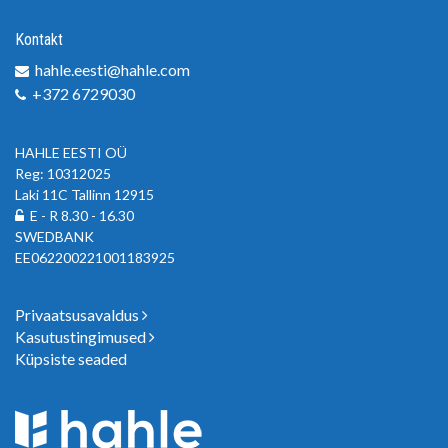
Kontakt
hahle.eesti@hahle.com
+372 6729030
HAHLE EESTI OÜ
Reg: 10312025
Laki 11C Tallinn 12915
E - R 8.30 - 16.30
SWEDBANK
EE062200221001183925
Privaatsusavaldus
Kasutustingimused
Küpsiste seaded