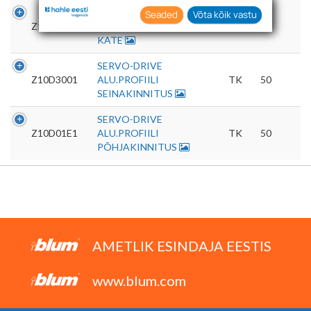
asjakohast reklaami.
SERVO-DRIVE
Seaded
Võta kõik vastu
Nõustudes lubate oma teabe kogumiseks ja
Z10T0004
ALU.PROFIILI ÜLAOTSA
TK
50
KATE
kasutamiseks kasutada küpsiseid ja
tehnoloogiaid. Samuti saate oma nõusoleku
SERVO-DRIVE
anda, klõpsates menüüdes nuppu "Seaded".
Z10D3001
ALU.PROFIILI
TK
50
SEINAKINNITUS
SERVO-DRIVE
Z10D01E1
ALU.PROFIILI
TK
50
PÕHJAKINNITUS
AMETLIK ESINDAJA EESTIS
www.blum.com