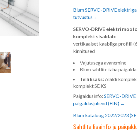
Blum SERVO-DRIVE elektriga t
tutvustus ←
SERVO-DRIVE elektri mootor
komplekt sisaldab:
vertikaalset kaabliga profiili 
kinnitused
Vajutusega avanemine
Blum sahtlite taha paigald
Telli lisaks:
Alaldi komplekt 
komplekt SDKS
Paigaldusinfo:
SERVO-DRIVE ko
paigaldusjuhend (FIN) ←
Blum kataloog 2022/2023 (SE
Sahtlite lisainfo ja paiga