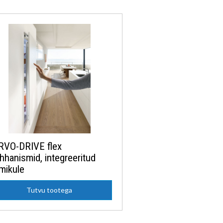
RVO-DRIVE flex
hanismid, integreeritud
mikule
Tutvu tootega