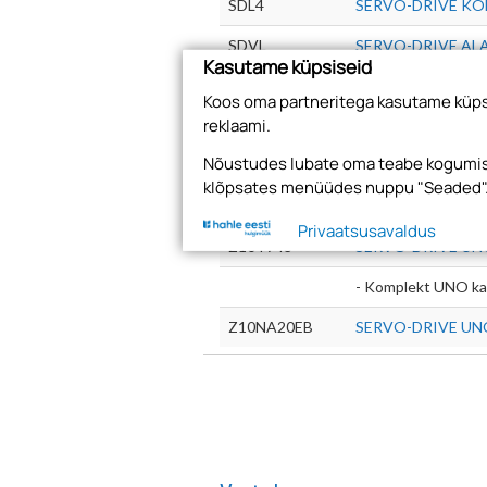
SDL4
SERVO-DRIVE KO
SDVL
SERVO-DRIVE AL
Kasutame küpsiseid
SDKS
SERVO-DRIVE KA
Koos oma partneritega kasutame küpsi
reklaami.
- Komplekt UNO ho
Nõustudes lubate oma teabe kogumise
Z10T443
SERVO-DRIVE U
klõpsates menüüdes nuppu "Seaded"
Z10T543
SERVO-DRIVE U
Privaatsusavaldus
Z10T743
SERVO-DRIVE U
- Komplekt UNO kap
Z10NA20EB
SERVO-DRIVE UN