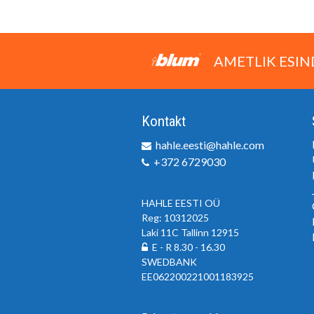
AMETLIK ESIN
Kontakt
hahle.eesti@hahle.com
+372 6729030
HAHLE EESTI OÜ
Reg: 10312025
Laki 11C Tallinn 12915
E - R 8.30 - 16.30
SWEDBANK
EE062200221001183925