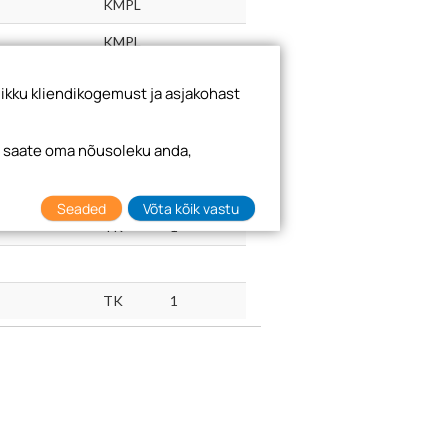
KMPL
KMPL
KMPL
ikku kliendikogemust ja asjakohast
i saate oma nõusoleku anda,
TK
1
TK
1
Seaded
Võta kõik vastu
TK
1
TK
1