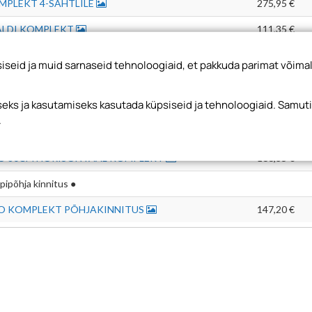
MPLEKT 4-SAHTLILE
275,95 €
ALDI KOMPLEKT
111,35 €
ABLI KOMPLEKT
30,75 €
seid ja muid sarnaseid tehnoloogiaid, et pakkuda parimat võimal
risontaalne ●
ks ja kasutamiseks kasutada küpsiseid ja tehnoloogiaid. Samut
NO 50CM HORISONTAAL KOMPLEKT
153,60 €
.
NO 60CM HORISONTAAL KOMPLEKT
153,60 €
NO 80CM HORISONTAAL KOMPLEKT
166,35 €
ipõhja kinnitus ●
O KOMPLEKT PÕHJAKINNITUS
147,20 €