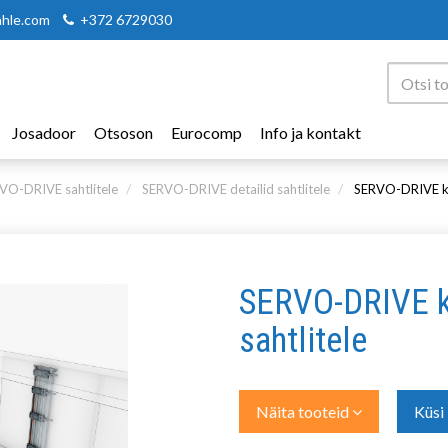
ahle.com
+372 6729030
Josadoor
Otsoson
Eurocomp
Info ja kontakt
VO-DRIVE sahtlitele
SERVO-DRIVE detailid sahtlitele
SERVO-DRIVE ko
SERVO-DRIVE k
sahtlitele
Näita tooteid
Küsi 