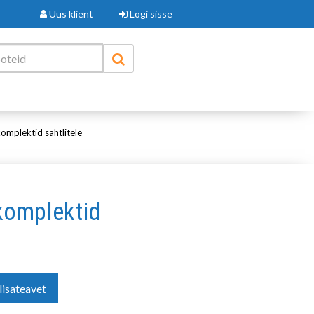
Uus klient
Logi sisse
mplektid sahtlitele
omplektid
lisateavet