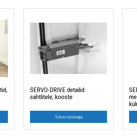
id,
SERVO-DRIVE detailid
SE
sahtlitele, kooste
meh
kül
Tutvu tootega