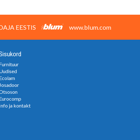
DAJA EESTIS
www.blum.com
Sisukord
Furnituur
Uudised
Ecolam
Josadoor
Otsoson
Eurocomp
Info ja kontakt