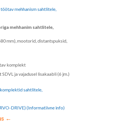
öötav mehhanism sahtlitele,
iga mehhanim sahtlitele,
(680 mm), mootorid, distantspuksid,
atav komplekt
SDVL ja vajadusel lisakaabli (6 jm.)
mplektid sahtlitele,
RVO-DRIVE) (Informatiivne info)
ldus ←