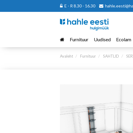
E - R 8.30 - 16.30
hahle.eesti@h
Furnituur
Uudised
Ecolam
Avaleht
Furnituur
SAHTLID
SER