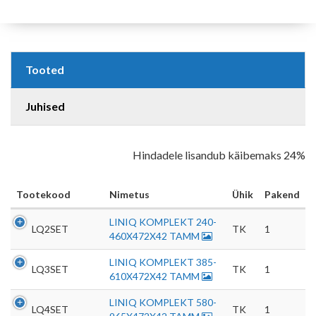
Tooted
Juhised
Hindadele lisandub käibemaks 24%
Tootekood
Nimetus
Ühik
Pakend
LINIQ KOMPLEKT 240-
LQ2SET
TK
1
460X472X42 TAMM
LINIQ KOMPLEKT 385-
LQ3SET
TK
1
610X472X42 TAMM
LINIQ KOMPLEKT 580-
LQ4SET
TK
1