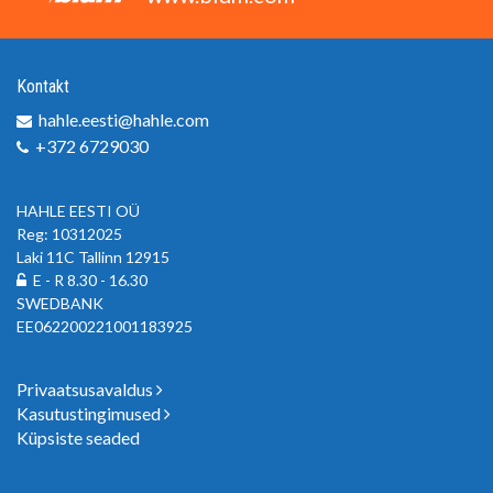
Kontakt
hahle.eesti@hahle.com
+372 6729030
HAHLE EESTI OÜ
Reg: 10312025
Laki 11C Tallinn 12915
E - R 8.30 - 16.30
SWEDBANK
EE062200221001183925
Privaatsusavaldus
Kasutustingimused
Küpsiste seaded