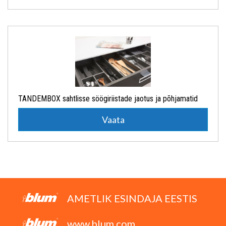
TANDEMBOX sahtlisse söögiriistade jaotus ja põhjamatid
Vaata
AMETLIK ESINDAJA EESTIS
www.blum.com