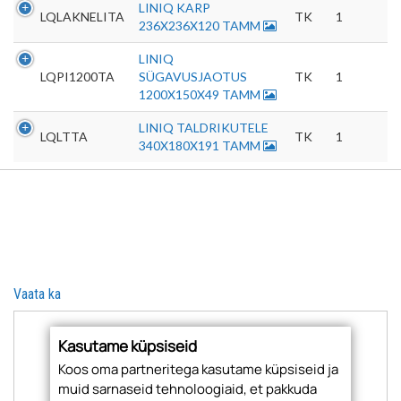
LINIQ KARP
LQLAKNELITA
TK
1
236X236X120 TAMM
LINIQ
LQPI1200TA
SÜGAVUSJAOTUS
TK
1
1200X150X49 TAMM
LINIQ TALDRIKUTELE
LQLTTA
TK
1
340X180X191 TAMM
Vaata ka
Kasutame küpsiseid
Koos oma partneritega kasutame küpsiseid ja
muid sarnaseid tehnoloogiaid, et pakkuda