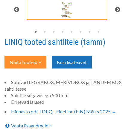
LINIQ tooted sahtlitele (tamm)
Näita tooteid
Küsi lisateavet
Sobivad LEGRABOX, MERIVOBOX ja TANDEMBOX
sahtlitesse
Sahtlile sügavusega 500 mm
Erinevad laiused
Hinnasto pdf. LINIQ - FineLine (FIN) Märts 2025 ←
Vaata lisaandmeid