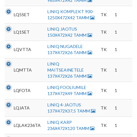
965X472X42 TAMM
LINIQ KOMPLEKT 900-
LQ5SET
TK
1
1250X472X42 TAMM
LINIQ JAOTUS
LQ1SET
TK
1
150X472X42 TAMM
LINIQ NUGADELE
LQVTTA
TK
1
137X472X26 TAMM
LINIQ
LQMTTA
MAITSEAINETELE
TK
1
137X472X26 TAMM
LINIQ FOOLIUMILE
LQFOTA
TK
1
137X472X49 TAMM
LINIQ 4-JAOTUS
LQJATA
TK
1
137X472X37,5 TAMM
LINIQ KARP
LQLAK236TA
TK
1
236X472X120 TAMM