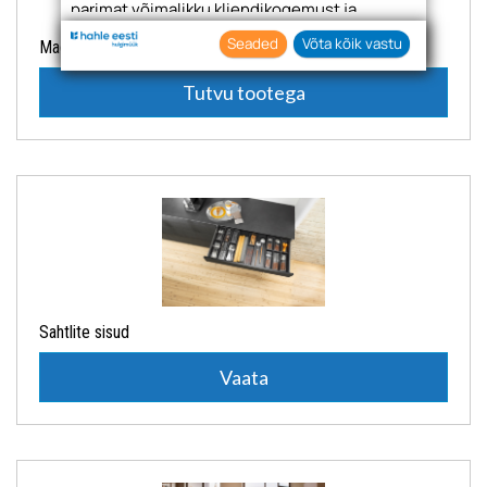
parimat võimalikku kliendikogemust ja
asjakohast reklaami.
Seaded
Võta kõik vastu
Magisso tooted (hoidikud, lõikelaud, rest)
Nõustudes lubate oma teabe kogumiseks ja
kasutamiseks kasutada küpsiseid ja
Tutvu tootega
tehnoloogiaid. Samuti saate oma nõusoleku
anda, klõpsates menüüdes nuppu "Seaded".
Sahtlite sisud
Vaata