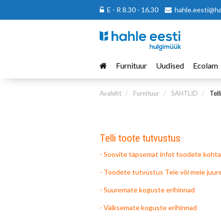
E - R 8.30 - 16.30
hahle.eesti@h
Furnituur
Uudised
Ecolam
Avaleht
Furnituur
SAHTLID
Tell
Telli toote tutvustus
- Soovite täpsemat infot toodete kohta
- Toodete tutvustus Teie või meie juur
- Suuremate koguste erihinnad
- Väiksemate koguste erihinnad