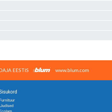
DAJA EESTIS
www.blum.com
Sisukord
Furnituur
Uudised
Ecolam