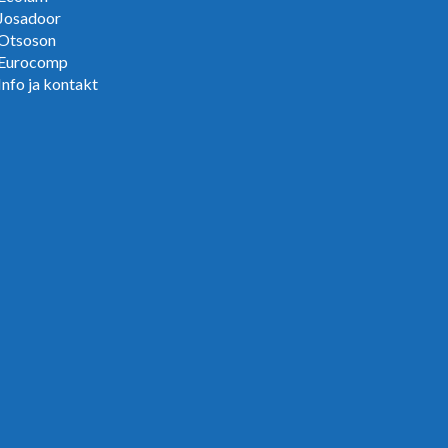
Josadoor
Otsoson
Eurocomp
Info ja kontakt