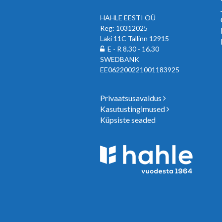
HAHLE EESTI OÜ
Reg: 10312025
Laki 11C Tallinn 12915
E - R 8.30 - 16.30
SWEDBANK
EE062200221001183925
Privaatsusavaldus
Kasutustingimused
Küpsiste seaded