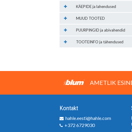
KÄEPIDE ja lahendused
MUUD TOOTED
PUURPINGID ja abivahendid
TOOTEINFO ja tähendused
AMETLIK ESIN
Kontakt
hahle.eesti@hahle.com
+372 6729030