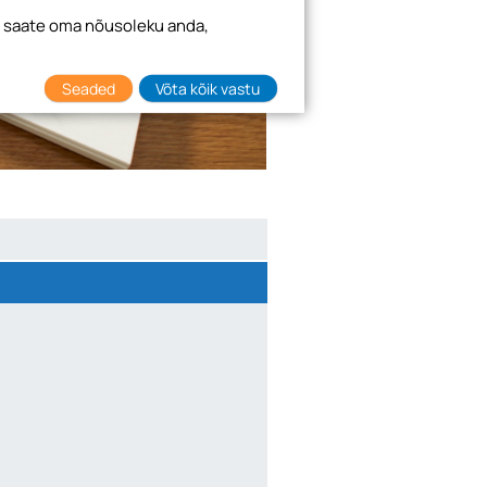
i saate oma nõusoleku anda,
Seaded
Võta kõik vastu