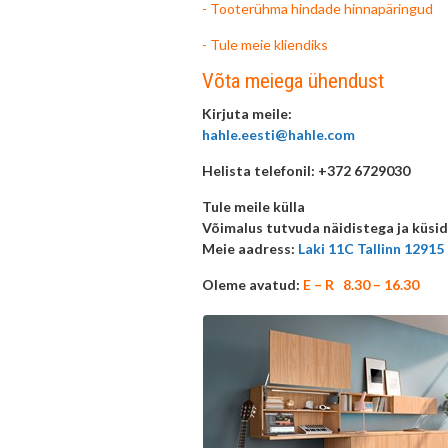
- Tooterühma hindade hinnapäringud
- Tule meie kliendiks
Võta meiega ühendust
Kirjuta meile:
hahle.eesti@hahle.com
Helista telefonil:
+372 6729030
Tule meile külla
Võimalus tutvuda näidistega ja küsid
Meie aadress:
Laki 11C Tallinn 12915
Oleme avatud:
E – R 8.30 – 16.30