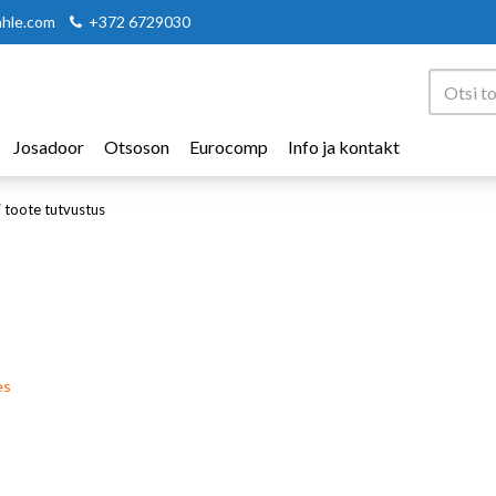
ahle.com
+372 6729030
Josadoor
Otsoson
Eurocomp
Info ja kontakt
i toote tutvustus
es