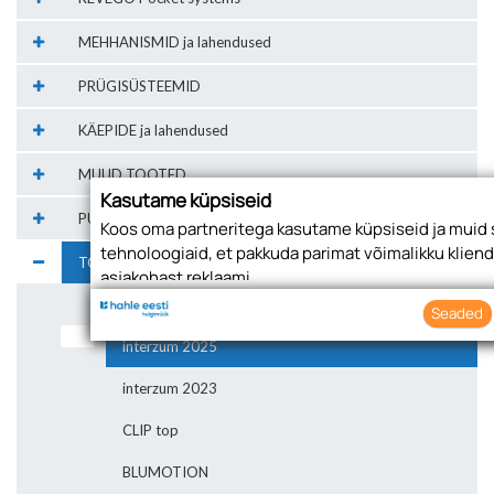
MEHHANISMID ja lahendused
PRÜGISÜSTEEMID
KÄEPIDE ja lahendused
MUUD TOOTED
Kasutame küpsiseid
PUURPINGID ja abivahendid
Koos oma partneritega kasutame küpsiseid ja muid 
tehnoloogiaid, et pakkuda parimat võimalikku klien
TOOTEINFO ja tähendused
asjakohast reklaami.
Telli toote tutvustus
Nõustudes lubate oma teabe kogumiseks ja kasuta
Seaded
küpsiseid ja tehnoloogiaid. Samuti saate oma nõus
interzum 2025
klõpsates menüüdes nuppu "Seaded".
interzum 2023
CLIP top
BLUMOTION