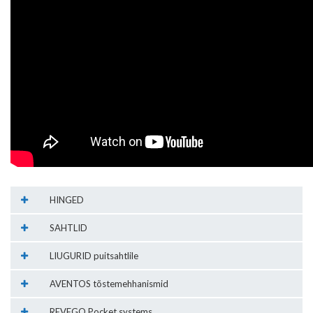
HINGED
SAHTLID
LIUGURID puitsahtlile
AVENTOS tõstemehhanismid
REVEGO Pocket systems