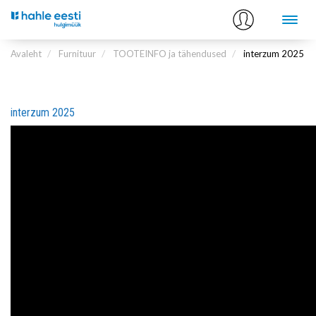
Avaleht
Furnituur
TOOTEINFO ja tähendused
interzum 2025
interzum 2025