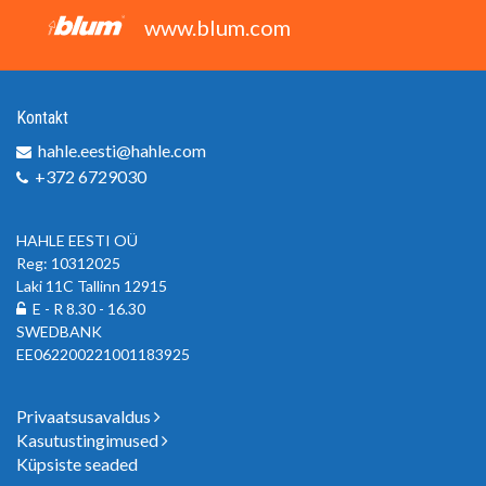
www.blum.com
Kontakt
hahle.eesti@hahle.com
+372 6729030
HAHLE EESTI OÜ
Reg: 10312025
Laki 11C Tallinn 12915
E - R 8.30 - 16.30
SWEDBANK
EE062200221001183925
Privaatsusavaldus
Kasutustingimused
Küpsiste seaded