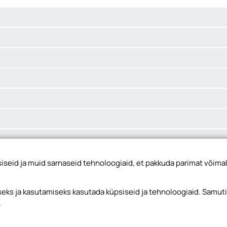
seid ja muid sarnaseid tehnoloogiaid, et pakkuda parimat võimal
ks ja kasutamiseks kasutada küpsiseid ja tehnoloogiaid. Samut
.
d ja lukud