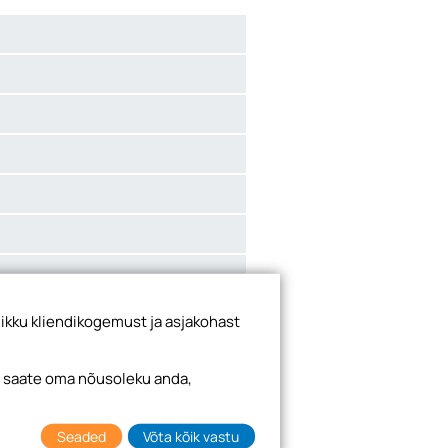
ikku kliendikogemust ja asjakohast
i saate oma nõusoleku anda,
Seaded
Võta kõik vastu