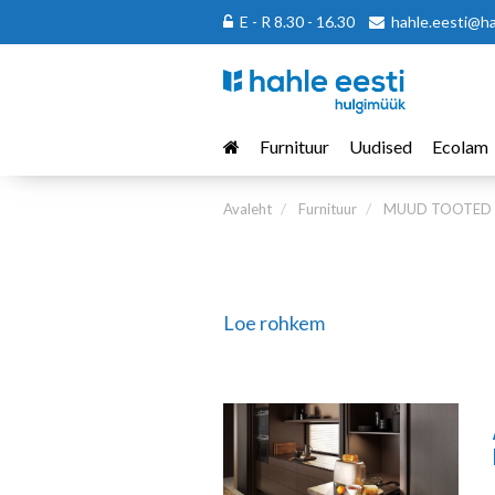
E - R 8.30 - 16.30
hahle.eesti@h
Furnituur
Uudised
Ecolam
Avaleht
Furnituur
MUUD TOOTED
Loe rohkem