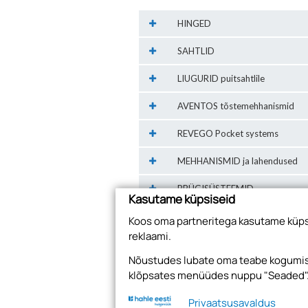
HINGED
SAHTLID
LIUGURID puitsahtlile
AVENTOS tõstemehhanismid
REVEGO Pocket systems
MEHHANISMID ja lahendused
PRÜGISÜSTEEMID
Kasutame küpsiseid
KÄEPIDE ja lahendused
Koos oma partneritega kasutame küpsi
reklaami.
MUUD TOOTED
Nõustudes lubate oma teabe kogumise
Garderoob
klõpsates menüüdes nuppu "Seaded"
Kinnitusvahendid, kanduri
Privaatsusavaldus