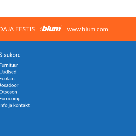
DAJA EESTIS
www.blum.com
Sisukord
Furnituur
Uudised
Ecolam
Josadoor
Otsoson
Eurocomp
Info ja kontakt