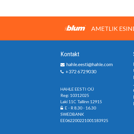
AMETLIK ESIN
Kontakt
hahle.eesti@hahle.com
+372 6729030
HAHLE EESTI OÜ
Reg: 10312025
Laki 11C Tallinn 12915
E - R 8.30 - 16.30
SWEDBANK
EE062200221001183925