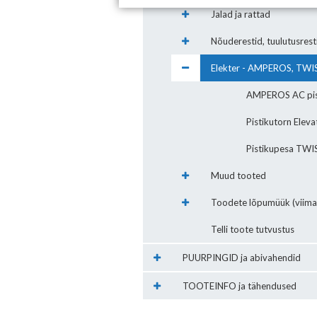
Jalad ja rattad
Nõuderestid, tuulutusrest
Elekter - AMPEROS, TWIS
AMPEROS AC pis
Pistikutorn Eleva
Pistikupesa TWI
Muud tooted
Toodete lõpumüük (viima
Telli toote tutvustus
PUURPINGID ja abivahendid
TOOTEINFO ja tähendused