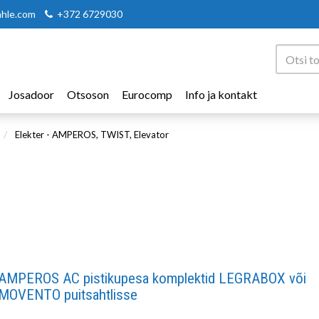
ahle.com
+372 6729030
Josadoor
Otsoson
Eurocomp
Info ja kontakt
Elekter - AMPEROS, TWIST, Elevator
AMPEROS AC pistikupesa komplektid LEGRABOX või
MOVENTO puitsahtlisse