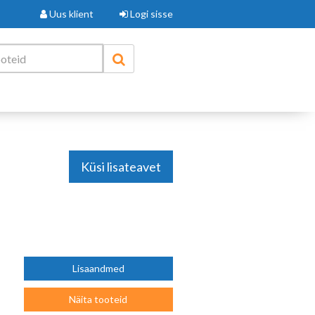
Uus klient
Logi sisse
Küsi lisateavet
Lisaandmed
Näita tooteid