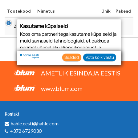
Tootekood
Nimetus
Ühik
Pakend
PUURIMISRAKIS ESIPANEELI
Kasutame küpsiseid
ZML1090
TK
1
PEHMENDILE
Koos oma partneritega kasutame küpsiseid ja
muid sarnaseid tehnoloogiaid, et pakkuda
parimat võimalikku kliendikogemust ja
asjakohast reklaami.
Seaded
Võta kõik vastu
Nõustudes lubate oma teabe kogumiseks ja
kasutamiseks kasutada küpsiseid ja
AMETLIK ESINDAJA EESTIS
tehnoloogiaid. Samuti saate oma nõusoleku
anda, klõpsates menüüdes nuppu "Seaded".
www.blum.com
Kontakt
hahle.eesti@hahle.com
+372 6729030