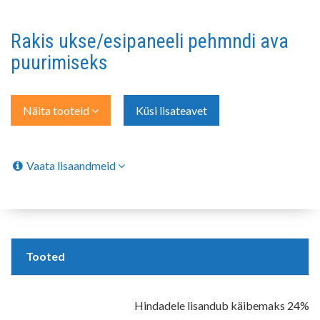
Rakis ukse/esipaneeli pehmndi ava
puurimiseks
Näita tooteid
Küsi lisateavet
Vaata lisaandmeid
Tooted
Hindadele lisandub käibemaks 24%