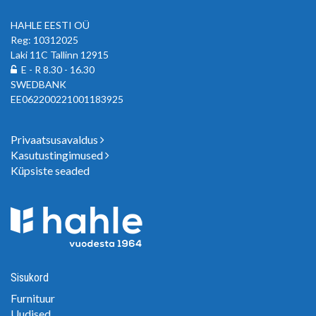
HAHLE EESTI OÜ
Reg: 10312025
Laki 11C Tallinn 12915
E - R 8.30 - 16.30
SWEDBANK
EE062200221001183925
Privaatsusavaldus
Kasutustingimused
Küpsiste seaded
Sisukord
Furnituur
Uudised