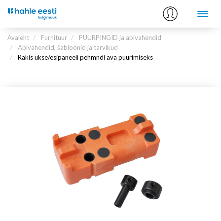
Avaleht
Furnituur
PUURPINGID ja abivahendid
Abivahendid, šabloonid ja tarvikud
Rakis ukse/esipaneeli pehmndi ava puurimiseks