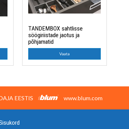
TANDEMBOX sahtlisse
söögiriistade jaotus ja
põhjamatid
Vaata
DAJA EESTIS
www.blum.com
Sisukord