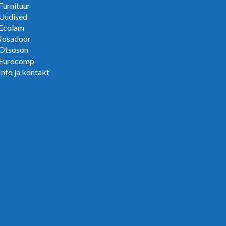
Furnituur
Uudised
Ecolam
Josadoor
Otsoson
Eurocomp
Info ja kontakt