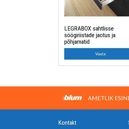
LEGRABOX sahtlisse
söögiriistade jaotus ja
põhjamatid
Vaata
AMETLIK ESIN
Kontakt