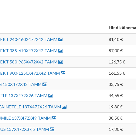
Hind käibem
EKT 240-460X472X42 TAMM
81,40 €
EKT 385-610X472X42 TAMM
87,00 €
EKT 580-965X472X42 TAMM
126,75 €
EKT 900-1250X472X42 TAMM
161,55 €
S 150X472X42 TAMM
33,75 €
ELE 137X472X26 TAMM
44,65 €
EAINETELE 137X472X26 TAMM
19,30 €
UMILE 137X472X49 TAMM
38,50 €
TUS 137X472X37,5 TAMM
17,30 €