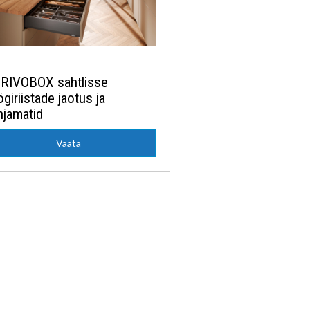
RIVOBOX sahtlisse
giriistade jaotus ja
hjamatid
Vaata