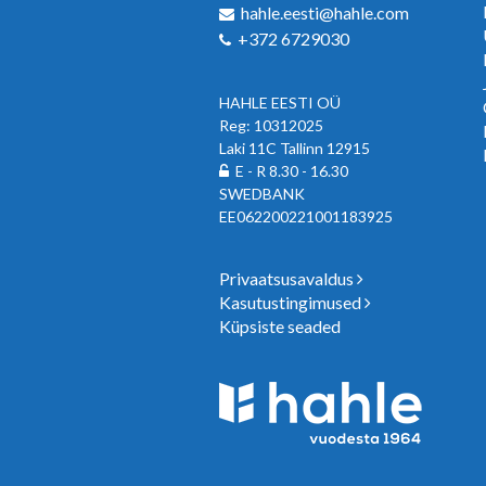
hahle.eesti@hahle.com
+372 6729030
HAHLE EESTI OÜ
Reg: 10312025
Laki 11C Tallinn 12915
E - R 8.30 - 16.30
SWEDBANK
EE062200221001183925
Privaatsusavaldus
Kasutustingimused
Küpsiste seaded