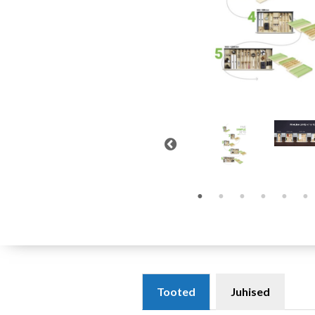
Tooted
Juhised