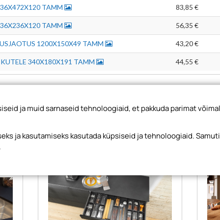
236X472X120 TAMM
83,85 €
236X236X120 TAMM
56,35 €
VUSJAOTUS 1200X150X49 TAMM
43,20 €
IKUTELE 340X180X191 TAMM
44,55 €
seid ja muid sarnaseid tehnoloogiaid, et pakkuda parimat võimal
ks ja kasutamiseks kasutada küpsiseid ja tehnoloogiaid. Samut
.