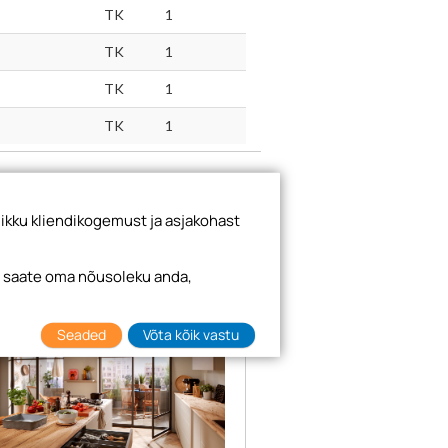
TK
1
TK
1
TK
1
TK
1
ikku kliendikogemust ja asjakohast
i saate oma nõusoleku anda,
Seaded
Võta kõik vastu