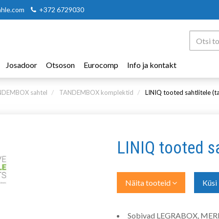
ahle.com
+372 6729030
Josadoor
Otsoson
Eurocomp
Info ja kontakt
DEMBOX sahtel
TANDEMBOX komplektid
LINIQ tooted sahtlitele (
LINIQ tooted s
Näita tooteid
Küsi 
Sobivad LEGRABOX, ME