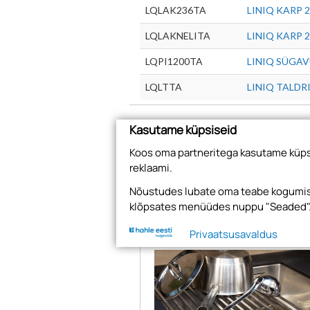
LQLAK236TA
LINIQ KARP 
LQLAKNELITA
LINIQ KARP 
LQPI1200TA
LINIQ SÜGA
LQLTTA
LINIQ TALDR
Kasutame küpsiseid
Koos oma partneritega kasutame küpsi
reklaami.
Nõustudes lubate oma teabe kogumise
Vaata ka
klõpsates menüüdes nuppu "Seaded"
Privaatsusavaldus