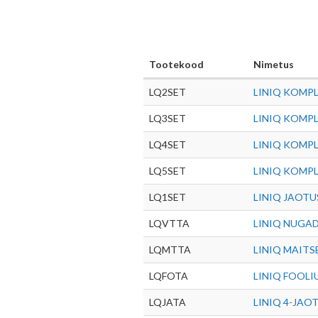
Tootekood
Nimetus
LQ2SET
LINIQ KOMPL
LQ3SET
LINIQ KOMPL
LQ4SET
LINIQ KOMPL
LQ5SET
LINIQ KOMPL
LQ1SET
LINIQ JAOTU
LQVTTA
LINIQ NUGAD
LQMTTA
LINIQ MAITS
LQFOTA
LINIQ FOOLI
LQJATA
LINIQ 4-JAO