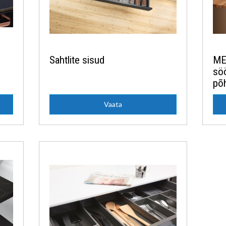
Sahtlite sisud
ME
söö
põ
Vaata