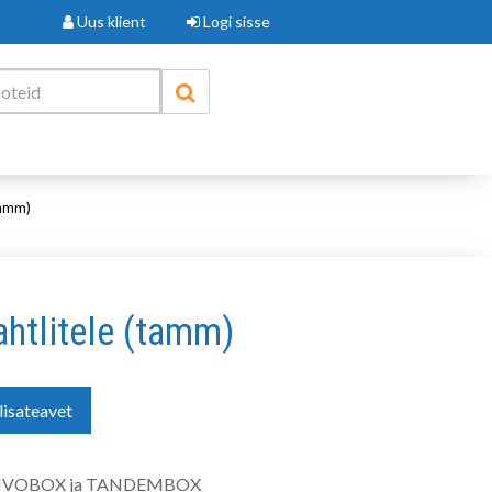
Uus klient
Logi sisse
tamm)
ahtlitele (tamm)
lisateavet
RIVOBOX ja TANDEMBOX