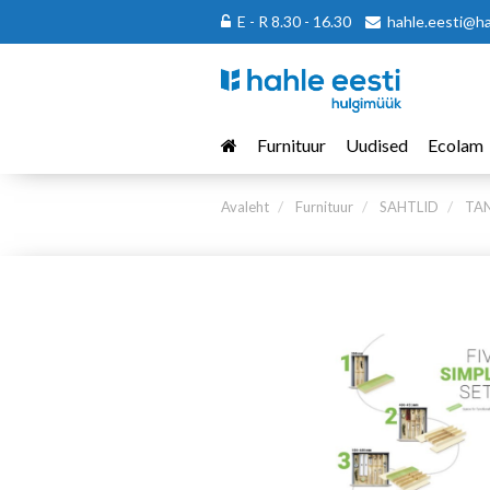
E - R 8.30 - 16.30
hahle.eesti@h
Furnituur
Uudised
Ecolam
Avaleht
Furnituur
SAHTLID
TAN