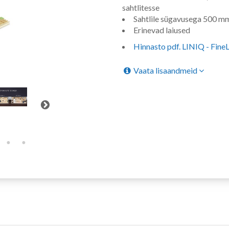
sahtlitesse
Sahtlile sügavusega 500 m
Erinevad laiused
Hinnasto pdf. LINIQ - Fine
Vaata lisaandmeid