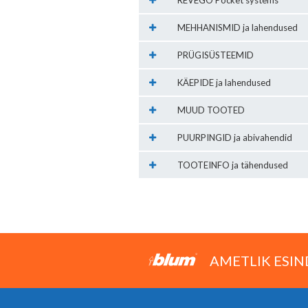
REVEGO Pocket systems
MEHHANISMID ja lahendused
PRÜGISÜSTEEMID
KÄEPIDE ja lahendused
MUUD TOOTED
PUURPINGID ja abivahendid
TOOTEINFO ja tähendused
AMETLIK ESIN