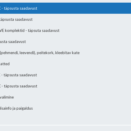
 täpsusta saadavust
täpsusta saadavust
E komplektid - täpsuta saadavust
susta saadavust
pehmendi, leevendi), peitekork, kleebitav kate
atted
 täpsusta saadavust
 täpsusta saadavust
alimine
ainfo ja paigaldus