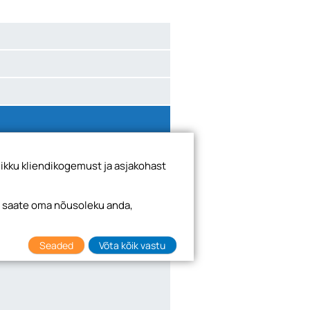
ikku kliendikogemust ja asjakohast
i saate oma nõusoleku anda,
Seaded
Võta kõik vastu