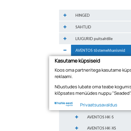
HINGED
SAHTLID
LIUGURID puitsahtlile
AVENTOS tõstemehhanismid
Kasutame küpsiseid
AVENTOS HF top (uus)
Koos oma partneritega kasutame küpsi
AVENTOS HL top (uus)
reklaami.
AVENTOS HS top (uus)
Nõustudes lubate oma teabe kogumise
klõpsates menüüdes nuppu "Seaded"
AVENTOS HK top
Privaatsusavaldus
AVENTOS HKi (uus)
AVENTOS HK-S
AVENTOS HK-XS