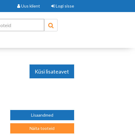
Uus klient
Logi sisse
Küsi lisateavet
Lisaandmed
Näita tooteid