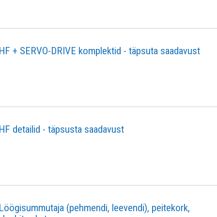
HF + SERVO-DRIVE komplektid - täpsuta saadavust
HF detailid - täpsusta saadavust
Löögisummutaja (pehmendi, leevendi), peitekork,