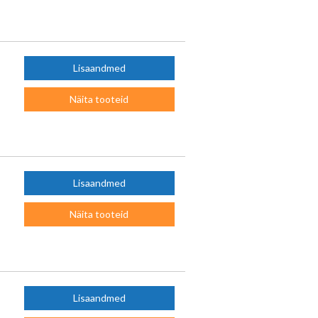
Lisaandmed
Näita tooteid
Lisaandmed
Näita tooteid
Lisaandmed