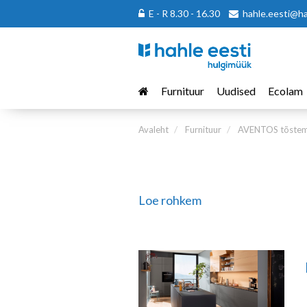
E - R 8.30 - 16.30
hahle.eesti@h
Furnituur
Uudised
Ecolam
Avaleht
Furnituur
AVENTOS tõstem
Loe rohkem