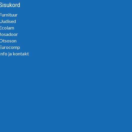
Sisukord
Furnituur
Uudised
Ecolam
Josadoor
Otsoson
Eurocomp
Info ja kontakt