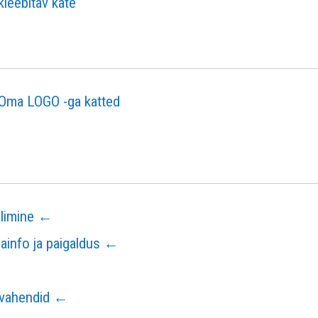
kleebitav kate
Oma LOGO -ga katted
limine ←
info ja paigaldus ←
ivahendid ←