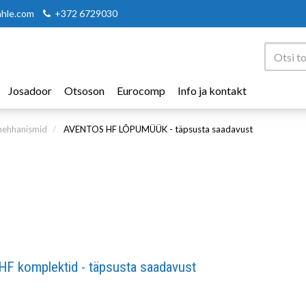
ahle.com
+372 6729030
Josadoor
Otsoson
Eurocomp
Info ja kontakt
ehhanismid
AVENTOS HF LÕPUMÜÜK - täpsusta saadavust
HF komplektid - täpsusta saadavust