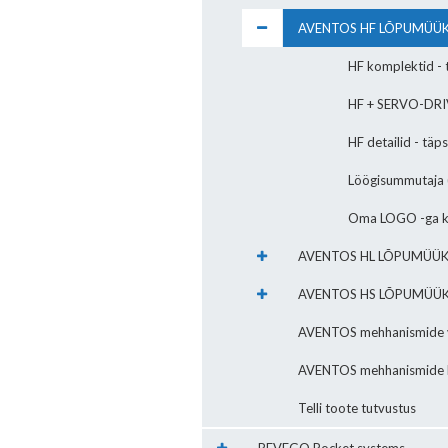
AVENTOS HF LÕPUMÜÜK -
HF komplektid - 
HF + SERVO-DRIV
HF detailid - täp
Löögisummutaja (
Oma LOGO -ga k
AVENTOS HL LÕPUMÜÜK -
AVENTOS HS LÕPUMÜÜK -
AVENTOS mehhanismide v
AVENTOS mehhanismide lis
Telli toote tutvustus