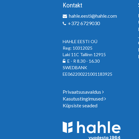
Kontakt
hahle.eesti@hahle.com
+372 6729030
HAHLE EESTI OÜ
Reg: 10312025
Laki 11C Tallinn 12915
E - R 8.30 - 16.30
SWEDBANK
EE062200221001183925
Privaatsusavaldus
Kasutustingimused
Küpsiste seaded