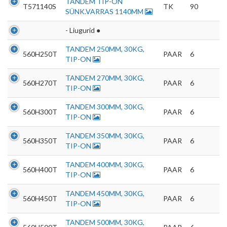
TANDEM TIP-ON
tehnoloogiaid. Samuti saate oma nõusoleku
T571140S
TK
90
SÜNK.VARRAS 1140MM
anda, klõpsates menüüdes nuppu "Seaded".
- Liugurid ●
TANDEM 250MM, 30KG,
560H250T
PAAR
6
TIP-ON
TANDEM 270MM, 30KG,
560H270T
PAAR
6
TIP-ON
TANDEM 300MM, 30KG,
560H300T
PAAR
6
TIP-ON
TANDEM 350MM, 30KG,
560H350T
PAAR
6
TIP-ON
TANDEM 400MM, 30KG,
560H400T
PAAR
6
TIP-ON
TANDEM 450MM, 30KG,
560H450T
PAAR
6
TIP-ON
TANDEM 500MM, 30KG,