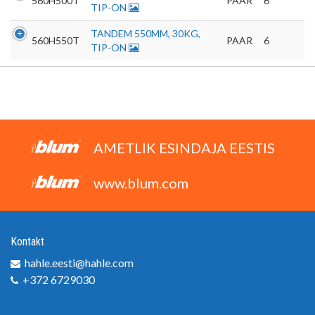
560H500T
PAAR
6
TIP-ON
TANDEM 550MM, 30KG,
560H550T
PAAR
6
TIP-ON
AMETLIK ESINDAJA EESTIS
www.blum.com
Kontakt
hahle.eesti@hahle.com
+372 6729030