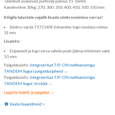
Täielikult avanevad, puitkülje paksus 11-16mm
Kandevõime 30kg: 270; 300; 350; 400; 450; 500; 550 mm
Kõigile laiustele vajalik lisada sünkroonimise varras!
Sünkro-varda T571140S lõikamine: kapi siselaius miinus
31 mm
Lisainfo:
Esipaneeli ja kapi serva vahele peab jääma miinimum vahe
3,5 mm
Paigaldusinfo:
Integreeritud TIP-ON mehhanismiga
TANDEM liuguri paigaldusjuhend ←
Paigaldusinfo:
Integreeritud TIP-ON mehhanismiga
TANDEM liugur, brošüür ←
Liugurite lisainfo ja paigaldus ←
Vaata lisaandmeid