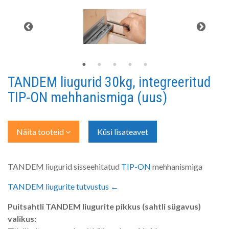
TANDEM liugurid 30kg, integreeritud
TIP-ON mehhanismiga (uus)
Näita tooteid
Küsi lisateavet
TANDEM liugurid sisseehitatud
TIP-ON
mehhanismiga
TANDEM liugurite tutvustus ←
Puitsahtli TANDEM liugurite pikkus (sahtli sügavus)
valikus: