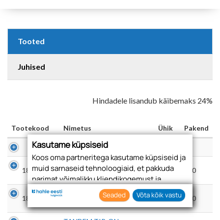
Tooted
Juhised
Hindadele lisandub käibemaks 24%
Tootekood
Nimetus
Ühik
Pakend
Kasutame küpsiseid
- Telli lisaks ●
Koos oma partneritega kasutame küpsiseid ja
TANDEM LIUGURI
muid sarnaseid tehnoloogiaid, et pakkuda
1856800
TK
100
KINNITUS, PAREM
parimat võimalikku kliendikogemust ja
asjakohast reklaami.
TANDEM LIUGURI
Seaded
Võta kõik vastu
1856980
TK
100
Nõustudes lubate oma teabe kogumiseks ja
KINNITUS, VASAK
kasutamiseks kasutada küpsiseid ja