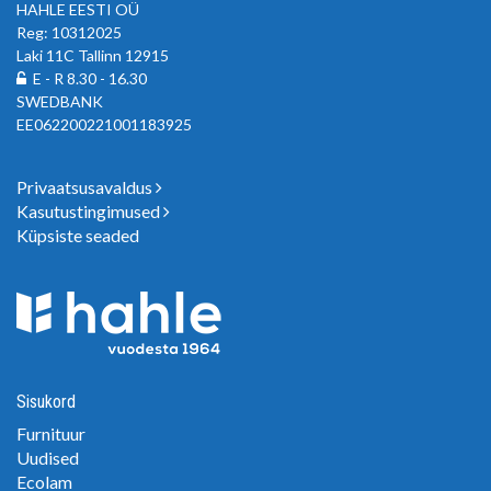
HAHLE EESTI OÜ
Reg: 10312025
Laki 11C Tallinn 12915
E - R 8.30 - 16.30
SWEDBANK
EE062200221001183925
Privaatsusavaldus
Kasutustingimused
Küpsiste seaded
Sisukord
Furnituur
Uudised
Ecolam